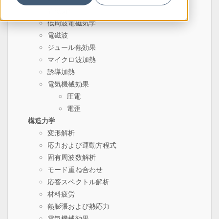
静磁気学
低周波電磁気学
電磁波
ジュール熱効果
マイクロ波加熱
誘導加熱
電気機械効果
圧電
電歪
構造力学
変形解析
応力および運動方程式
固有周波数解析
モード重ね合わせ
応答スペクトル解析
材料疲労
熱膨張および熱応力
電気機械効果