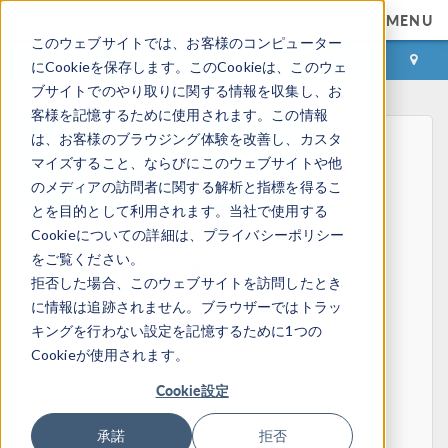
MENU
このウェブサイトでは、お客様のコンピューター
ログイン
お問い合わせ
にCookieを保存します。このCookieは、このウェ
ブサイトでのやり取りに関する情報を収集し、お
客様を記憶するために使用されます。この情報
は、お客様のブラウジング体験を改善し、カスタ
マイズすること、ならびにこのウェブサイトや他
のメディアの訪問者に関する解析と指標を得るこ
とを目的として利用されます。当社で使用する
Cookieについての詳細は、プライバシーポリシー
ホーム
をご覧ください。
フィジックス, PDEs, 数値モデリング
拒否した場合、このウェブサイトを訪問したとき
有限要素法
に情報は追跡されません。ブラウザーではトラッ
FEA ソフトウェア
キングを行わない設定を記憶するために1つの
メッシュ細分化
Cookieが使用されます。
HPC
Cookie設定
電磁気学
静電気学
承諾
拒否
定常電流