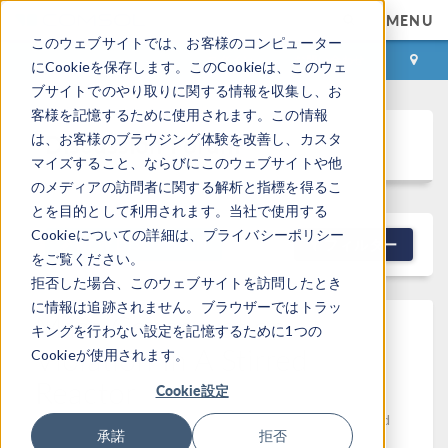
MENU
このウェブサイトでは、お客様のコンピューター
ログイン
お問い合わせ
にCookieを保存します。このCookieは、このウェ
ブサイトでのやり取りに関する情報を収集し、お
客様を記憶するために使用されます。この情報
Discussion Forum
は、お客様のブラウジング体験を改善し、カスタ
マイズすること、ならびにこのウェブサイトや他
のメディアの訪問者に関する解析と指標を得るこ
とを目的として利用されます。当社で使用する
Cookieについての詳細は、プライバシーポリシー
NEW DISCUSSION
フィルター
をご覧ください。
拒否した場合、このウェブサイトを訪問したとき
に情報は追跡されません。ブラウザーではトラッ
Mass Conservation
キングを行わない設定を記憶するために1つの
Violation In A Stirred
Cookieが使用されます。
Reactor
Cookie設定
Posted 2026/03/18 12:01 GMT-4
Computational Fluid
承諾
拒否
Dynamics (CFD), Chemical Reaction Engineering, Mesh