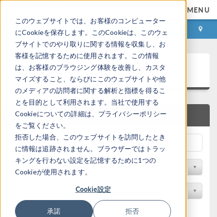
MENU
このウェブサイトでは、お客様のコンピューター
ログイン
お問い合わせ
にCookieを保存します。このCookieは、このウェ
ブサイトでのやり取りに関する情報を収集し、お
客様を記憶するために使用されます。この情報
アプリケーションギャラリ
は、お客様のブラウジング体験を改善し、カスタ
マイズすること、ならびにこのウェブサイトや他
のメディアの訪問者に関する解析と指標を得るこ
とを目的として利用されます。当社で使用する
Cookieについての詳細は、プライバシーポリシー
クイック検索
をご覧ください。
拒否した場合、このウェブサイトを訪問したとき
に情報は追跡されません。ブラウザーではトラッ
キングを行わない設定を記憶するために1つの
分野でフィルター
Cookieが使用されます。
Cookie設定
製品名で検索
承諾
拒否