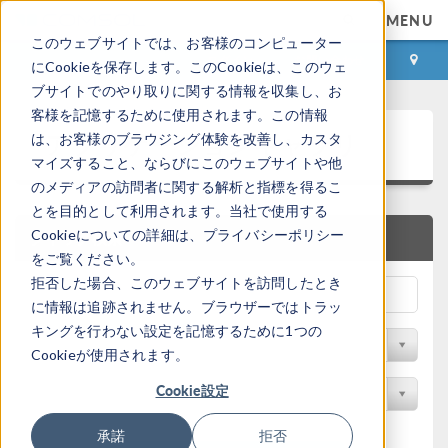
MENU
このウェブサイトでは、お客様のコンピューター
ログイン
お問い合わせ
にCookieを保存します。このCookieは、このウェ
ブサイトでのやり取りに関する情報を収集し、お
客様を記憶するために使用されます。この情報
アプリケーションギャラリ
は、お客様のブラウジング体験を改善し、カスタ
マイズすること、ならびにこのウェブサイトや他
のメディアの訪問者に関する解析と指標を得るこ
とを目的として利用されます。当社で使用する
Cookieについての詳細は、プライバシーポリシー
クイック検索
をご覧ください。
拒否した場合、このウェブサイトを訪問したとき
に情報は追跡されません。ブラウザーではトラッ
キングを行わない設定を記憶するために1つの
分野でフィルター
Cookieが使用されます。
Cookie設定
製品名で検索
承諾
拒否