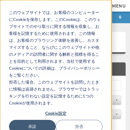
MENU
このウェブサイトでは、お客様のコンピューター
ログイン
お問い合わせ
にCookieを保存します。このCookieは、このウェ
ブサイトでのやり取りに関する情報を収集し、お
客様を記憶するために使用されます。この情報
アプリケーションギャラリ
は、お客様のブラウジング体験を改善し、カスタ
マイズすること、ならびにこのウェブサイトや他
のメディアの訪問者に関する解析と指標を得るこ
とを目的として利用されます。当社で使用する
Cookieについての詳細は、プライバシーポリシー
クイック検索
をご覧ください。
拒否した場合、このウェブサイトを訪問したとき
に情報は追跡されません。ブラウザーではトラッ
キングを行わない設定を記憶するために1つの
分野でフィルター
Cookieが使用されます。
Cookie設定
製品名で検索
承諾
拒否