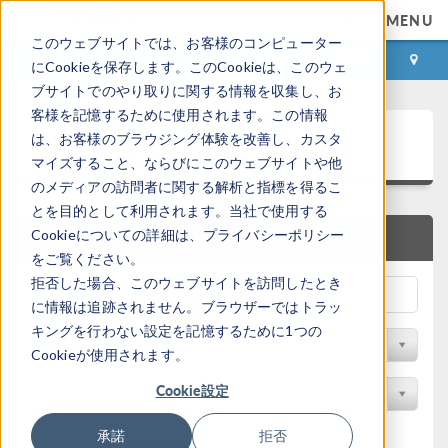
MENU
このウェブサイトでは、お客様のコンピューター
ログイン
お問い合わせ
にCookieを保存します。このCookieは、このウェ
ブサイトでのやり取りに関する情報を収集し、お
客様を記憶するために使用されます。この情報
アプリケーションギャラリ
は、お客様のブラウジング体験を改善し、カスタ
マイズすること、ならびにこのウェブサイトや他
のメディアの訪問者に関する解析と指標を得るこ
とを目的として利用されます。当社で使用する
Cookieについての詳細は、プライバシーポリシー
クイック検索
をご覧ください。
拒否した場合、このウェブサイトを訪問したとき
に情報は追跡されません。ブラウザーではトラッ
キングを行わない設定を記憶するために1つの
分野でフィルター
Cookieが使用されます。
Cookie設定
製品名で検索
承諾
拒否