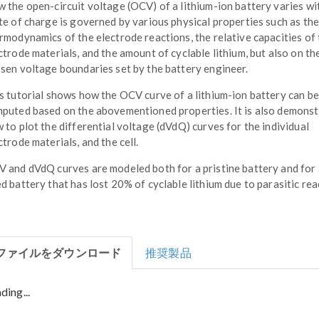
 the open-circuit voltage (OCV) of a lithium-ion battery varies wi
te of charge is governed by various physical properties such as the
rmodynamics of the electrode reactions, the relative capacities of
ctrode materials, and the amount of cyclable lithium, but also on th
sen voltage boundaries set by the battery engineer.
s tutorial shows how the OCV curve of a lithium-ion battery can be
puted based on the abovementioned properties. It is also demons
 to plot the differential voltage (dVdQ) curves for the individual
ctrode materials, and the cell.
 and dVdQ curves are modeled both for a pristine battery and for
d battery that has lost 20% of cyclable lithium due to parasitic rea
ファイルをダウンロード
推奨製品
ding...