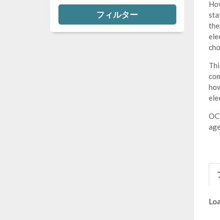
How
フィルター
sta
the
ele
cho
Thi
com
how
ele
OCV
age
Loa