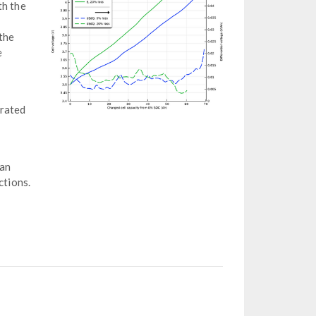
th the
 the
e
trated
 an
ctions.