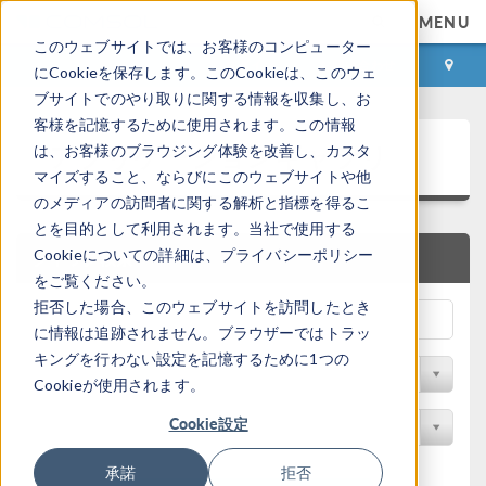
MENU
このウェブサイトでは、お客様のコンピューター
ログイン
お問い合わせ
にCookieを保存します。このCookieは、このウェ
ブサイトでのやり取りに関する情報を収集し、お
客様を記憶するために使用されます。この情報
アプリケーションギャラリ
は、お客様のブラウジング体験を改善し、カスタ
マイズすること、ならびにこのウェブサイトや他
のメディアの訪問者に関する解析と指標を得るこ
とを目的として利用されます。当社で使用する
Cookieについての詳細は、プライバシーポリシー
クイック検索
をご覧ください。
拒否した場合、このウェブサイトを訪問したとき
に情報は追跡されません。ブラウザーではトラッ
キングを行わない設定を記憶するために1つの
分野でフィルター
Cookieが使用されます。
Cookie設定
製品名で検索
承諾
拒否