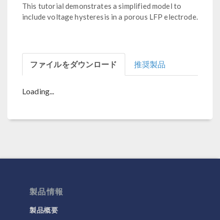
This tutorial demonstrates a simplified model to
include voltage hysteresis in a porous LFP electrode.
ファイルをダウンロード
推奨製品
Loading...
製品情報
製品概要