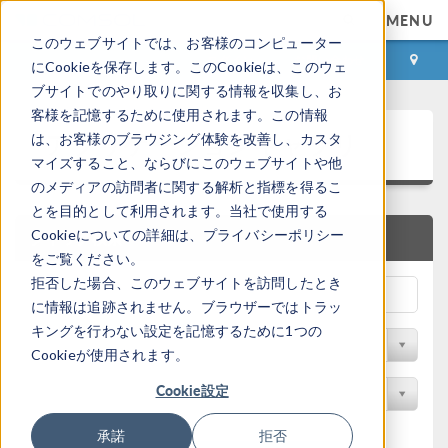
MENU
このウェブサイトでは、お客様のコンピューター
ログイン
お問い合わせ
にCookieを保存します。このCookieは、このウェ
ブサイトでのやり取りに関する情報を収集し、お
客様を記憶するために使用されます。この情報
アプリケーションギャラリ
は、お客様のブラウジング体験を改善し、カスタ
マイズすること、ならびにこのウェブサイトや他
のメディアの訪問者に関する解析と指標を得るこ
とを目的として利用されます。当社で使用する
Cookieについての詳細は、プライバシーポリシー
クイック検索
をご覧ください。
拒否した場合、このウェブサイトを訪問したとき
に情報は追跡されません。ブラウザーではトラッ
キングを行わない設定を記憶するために1つの
分野でフィルター
Cookieが使用されます。
Cookie設定
製品名で検索
承諾
拒否