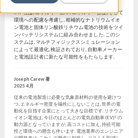
IAV 社は, エネルギー効率, エネルギー密度, そして
環境への配慮を考慮し, 相補的なナトリウムイオ
ン電池と固体リン酸鉄リチウム電池の技術をツイ
ンバッテリシステムに組み合わせました. このシ
ステムは, マルチフィジックスシミュレーション
によって最適化, 検証されており, 自動車メーカー
と電池設計者に新たな可能性をもたらします.
Joseph Carew 著
2025 4月
従来の電池製造に必要な気象原材料の使用を避けつ
つ, エネルギー密度を犠牲にしないことは, 世界の電
動化を目指す企業にとって大きな目標です. リチウム
1
イオン電池は, 今日のほとんどの電気自動車 (EV)
の
動力源となっていますが, 高コストに加え, 持続可能
性と環境への懸念も伴います. 電池業界のエンジニア
や開発者は, これらの懸念に対処し, コストを削減し