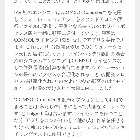
加していくことができます" と Hilgert 氏は語ります.
IAV 社のエンジニアは, COMSOL Compiler™ を使用
してシミュレーションアプリをスタンドアロンの実
行ファイルに変換し, 基盤となるモデルのホワイトボ
ックス版と一緒に顧客に送付しています. 顧客は
COMSOL ライセンス (図 5) なしでアプリを実行でき
ます. これにより, 分散開発環境でのシミュレーショ
ン実行が容易になります. ツインバッテリ設計の場合,
冷却システムエンジニアは COMSOL ライセンスな
しで並列最適化計算を実行できます. シミュレーショ
ン結果へのアクセスが合理化されることで, 開発プロ
セスが効率化され, 社内および IAV の顧客の間でモデ
ルベース開発の受け入れが大幅に向上しました.
"COMSOL Compiler を配布オプションとして利用で
きることは, 私たちの仕事にとって大きなメリットで
す" と Hilgert 氏は言います. "ライセンスを待つこと
なく, アプリをコンパイルして他の人に作業を任せる
だけで, 独自のモデルをシミュレーションやプロファ
イリングテストに使用できます."