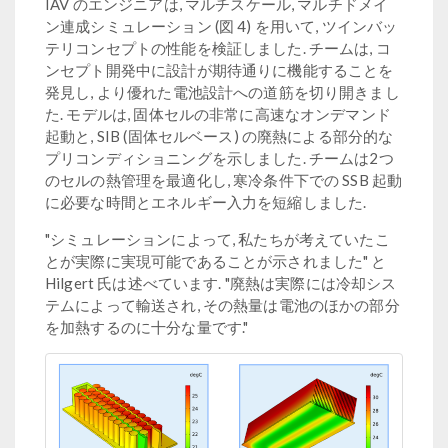
IAV のエンジニアは, マルチスケール, マルチドメイ
ン連成シミュレーション (図 4) を用いて, ツインバッ
テリコンセプトの性能を検証しました. チームは, コ
ンセプト開発中に設計が期待通りに機能することを
発見し, より優れた電池設計への道筋を切り開きまし
た. モデルは, 固体セルの非常に高速なオンデマンド
起動と, SIB (固体セルベース) の廃熱による部分的な
プリコンディショニングを示しました. チームは2つ
のセルの熱管理を最適化し, 寒冷条件下での SSB 起動
に必要な時間とエネルギー入力を短縮しました.
"シミュレーションによって, 私たちが考えていたこ
とが実際に実現可能であることが示されました" と
Hilgert 氏は述べています. "廃熱は実際には冷却シス
テムによって輸送され, その熱量は電池のほかの部分
を加熱するのに十分な量です."