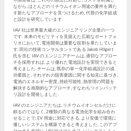
ながら, ほとんどのリチウムイオン用途の要件を満た
す新たなアプローチを見つけるため, 代替の化学組成
と設計を研究しています.
IAV 社は世界最大級のエンジニアリング企業の一つ
です. 未来のモビリティを見据えた広範なポートフォ
リオにおいて, 電池開発は重要な役割を果たしていま
す. 同社の技術コンサルタントである Jakob Hilgert
氏を含む IAV のエンジニアチームは, 適切なアプロー
チを採用すれば, より優れた電池設計を実現できると
考えました. チームは, 既存の単一化学組成設計の成
功要因と, それぞれの阻害要因に関する知見に基づき,
電池のエネルギー密度, 持続可能性, 熱管理の問題を
解決する画期的なアプローチ, すなわちツインバッテ
リ設計を開発しました.
IAV のエンジニアたちは, リチウムイオンセルだけに
頼るのではなく, 2種類の異なる電池化学を組み合わ
せることで, EV 用途に対応できる, より安価で環境に
優しいシステムを構築できると考えました. このアプ
ローチを念頭に, IAV 社はマルチフィジックスシミュ