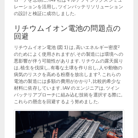
レーションを活用し, ツインバッテリソリューション
の設計と検証に成功しました.
リチウムイオン電池の問題点の
回避
2
リチウムイオン電池 (図 1) は, 高いエネルギー密度
のためによく使用されますが, その製造には環境への
悪影響が伴う可能性があります. リチウムの露天掘り
は, 植生を伐採し, 有毒な土壌を作り出し, 人や動物の
3
病気のリスクを高める粉塵を放出します
. これらの
1
電池の製造には多額の費用がかかり
, 比較的希少な
材料に依存しています. IAV のエンジニアは, ツイン
バッテリアプローチに組み込む技術を選択する際に,
これらの懸念を回避するよう努めました.