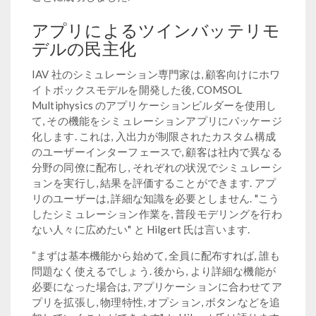
アプリによるツインバッテリモ
デルの民主化
IAV 社のシミュレーション専門家は, 顧客向けにホワ
イトボックスモデルを開発した後, COMSOL
Multiphysics のアプリケーションビルダーを使用し
て, その機能をシミュレーションアプリにパッケージ
化します. これは, 入出力が制限されたカスタム構成
のユーザーインターフェースで, 顧客は社内で異なる
分野の同僚に配布し, それぞれの状況でシミュレーシ
ョンを実行し, 結果を評価することができます. アプ
リのユーザーは, 詳細な知識を必要としません. "こう
したシミュレーション作業を, 普段モデリングを行わ
ない人々に広めたい" と Hilgert 氏は言います.
“まずは基本機能から始めて, 全員に配布すれば, 誰も
問題なく使えるでしょう. 後から, より詳細な機能が
必要になった場合は, アプリケーションに合わせてア
プリを拡張し, 物理特性, オプション, ボタンなどを追