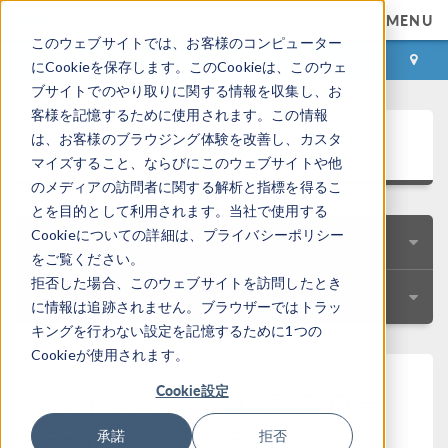
MENU
このウェブサイトでは、お客様のコンピューター
ログイン
お問い合わせ
にCookieを保存します。このCookieは、このウェ
ブサイトでのやり取りに関する情報を収集し、お
客様を記憶するために使用されます。この情報
ユーザー事例集
は、お客様のブラウジング体験を改善し、カスタ
マイズすること、ならびにこのウェブサイトや他
のメディアの訪問者に関する解析と指標を得るこ
とを目的として利用されます。当社で使用する
Cookieについての詳細は、プライバシーポリシー
クイック検索
をご覧ください。
拒否した場合、このウェブサイトを訪問したとき
資料
に情報は追跡されません。ブラウザーではトラッ
キングを行わない設定を記憶するために1つの
Cookieが使用されます。
Cookie設定
ツインバッテリアプロー
チで EV 開発を推進
承諾
拒否