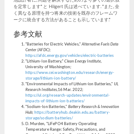
を定常します" と Hilgert 氏は述べています. "また, 全
く異なる原理を持つ将来の技術を既存のフレームワ
ークに統合する方法があることも示しています."
参考文献
"Batteries for Electric Vehicles,"
Alternative Fuels Data
Center (AFDC)
;
https://afdc.energy.gov/vehicles/electric-batteries
"Lithium-Ion Battery,"
Clean Energy Institute
,
University of Washington;
https://www.cei.washington.edu/research/energy-
storage/lithium-ion-battery/
"Environmental Impacts of Lithium-ion Batteries,"
UL
Research Institutes
,16 Mar. 2022;
https://ul.org/research-updates/environmental-
impacts-of-lithium-ion-batteries/
"Sodium-Ion Batteries,”
Battery Research & Innovation
Hub
;
https://batteryhub.deakin.edu.au/battery-
storage/sodium-batteries/
D. Murden, "LiFePO4 Battery Operating
Temperature Range: Safety, Precautions, and