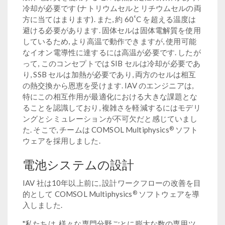
冷却が必要です (ナトリウムセルとリチウムセルの両
°
方に当てはまります). また, 約 60
C を超える温度は
避ける必要があります. 固体セルは固体電解質を使用
しているため, より高温で動作できますが, 使用可能
なイオン電導性に達するには高温が必要です. したが
って, このコンセプトでは SIB セルは冷却が必要であ
り, SSB セルは加熱が必要であり, 両方のセルは相互
の熱交換から恩恵を受けます. IAV のエンジニアは,
特にこの相互作用が最適化における大きな課題とな
ることを認識しており, 複雑さを軽減するにはモデリ
ングとシミュレーションが不可欠だと感じていまし
®
た. そこで, チームは COMSOL Multiphysics
ソフト
ウェアを採用しました.
電池システムの設計
IAV 社は10年以上前に, 設計ワークフローの改善を目
®
的として COMSOL Multiphysics
ソフトウェアを導
入しました.
"私たちは, 様々な専門分野ごとに膨大な数の専用ツ