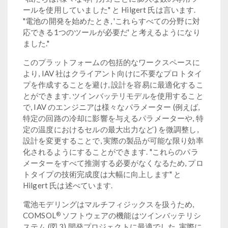
ールを使用していました" と Hilgert 氏は言います.
"電池の開発を始めたとき, 'これらすべての分野に対
応できる1つのツールが必要だ' と考えるようになり
ました."
このプラットフォームの包括的なワークスペースに
より, IAV 社はクライアント向けに不要なプロトタイ
プを作成することを避け, 設計を容易に最適化するこ
とができます. ツインバッテリモデルを使用すること
で, IAV のエンジニアは様々なパラメーター (例えば,
特定の回路の冷却に影響を与えるパラメーターや, 特
定の温度におけるセルの最大出力など) を微調整し,
設計を変更することで, 実際の製品が可能な限り効率
化されるようにすることができます. "これらのパラ
メーターをすべて推測する必要がなくなるため, プロ
トタイプの技術完成度は大幅に向上します" と
Hilgert 氏は述べています.
電池モデリングはマルチフィジックスを扱うため,
®
COMSOL
ソフトウェアの機能はツインバッテリシ
ステム (図 3) 開発プロジェクトに最適でした. 実際に