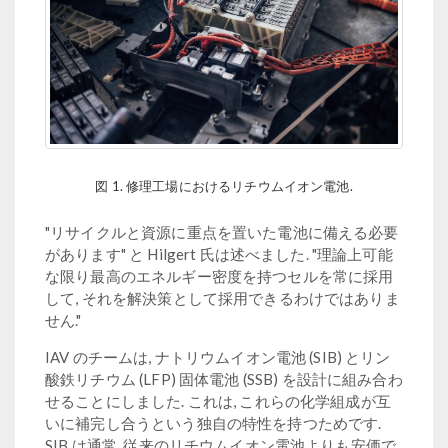
図 1. 修理工場におけるリチウムイオン電池.
"リサイクルと資源に重点を置いた電池に備える必要
があります" と Hilgert 氏は述べました. "理論上可能
な限り最高のエネルギー密度を持つセルを常に採用
して, それを解決策として採用できるわけではありま
せん."
IAV のチームは, ナトリウムイオン電池 (SIB) とリン
酸鉄リチウム (LFP) 固体電池 (SSB) を設計に組み合わ
せることにしました. これは, これらの化学組成が互
いに補完し合うという独自の特性を持つためです.
SIB は通常, 従来のリチウムイオン電池よりも安価で,