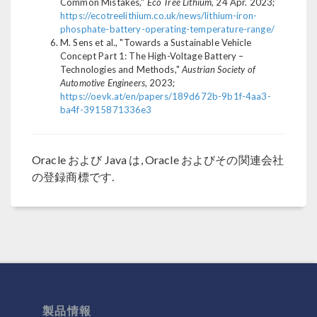
Common Mistakes,"
Eco Tree Lithium
, 24 Apr. 2023;
https://ecotreelithium.co.uk/news/lithium-iron-
phosphate-battery-operating-temperature-range/
M. Sens et al., "Towards a Sustainable Vehicle
Concept Part 1: The High-Voltage Battery –
Technologies and Methods,"
Austrian Society of
Automotive Engineers
, 2023;
https://oevk.at/en/papers/189d672b-9b1f-4aa3-
ba4f-3915871336e3
Oracle および Java は, Oracle およびその関連会社
の登録商標です.
製品情報