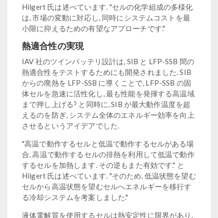
Hilgert 氏は述べています. "セルの化学組成の多様化
は, 市場の変動に対応し, 同時にシステムコストを最
小限に抑えるための有望なアプローチです."
熱適合性の実現
IAV 社のツインバッテリ設計は, SIB と LFP-SSB 間の
熱適合性をテストするためにも開発されました. SIB
からの廃熱を LFP-SSB に導くことで, LFP-SSB の固
体セルを急速に活性化し, 最も性能を発揮する高温域
5
まで押し上げる
と同時に, SIB が最大動作温度を超
えるのを防ぎ, システム全体のエネルギー効率を向上
させるというアイデアでした.
"高温で動作するセルと低温で動作するセルがある場
合, 高温で動作するセルの排熱を利用して低温で動作
するセルを加熱します. その逆もまた有効です." と
Hilgert 氏は述べています. "そのため, 低温状態を望む
セルから高温状態を望むセルへエネルギーを移行す
る冷却システムを考案しました."
液体電解質を使用するセルは熱安定性に限界があり,