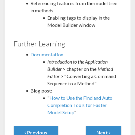
Referencing features from the model tree
in methods
Enabling tags to display in the
Model Builder window
Further Learning
Documentation
Introduction to the Application
Builder
> chapter on the
Method
Editor
> "Converting a Command
Sequence to a Method"
Blog post:
"
How to Use the Find and Auto
Completion Tools for Faster
Model Setup
"
Previous
Next