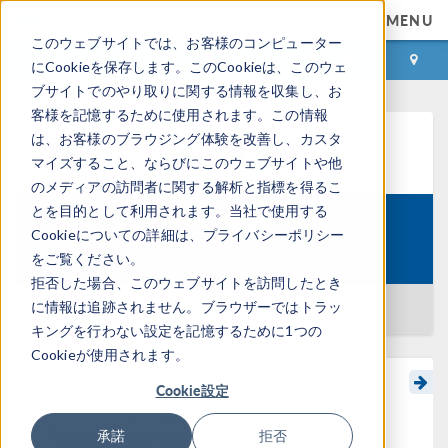
MENU
このウェブサイトでは、お客様のコンピューター
ログイン
お問い合わせ
にCookieを保存します。このCookieは、このウェ
ブサイトでのやり取りに関する情報を収集し、お
客様を記憶するために使用されます。この情報
は、お客様のブラウジング体験を改善し、カスタ
ラーニングセンター
マイズすること、ならびにこのウェブサイトや他
のメディアの訪問者に関する解析と指標を得るこ
とを目的として利用されます。当社で使用する
Getting Started with Building
Cookieについての詳細は、プライバシーポリシー
Course:
Simulation Apps
をご覧ください。
拒否した場合、このウェブサイトを訪問したとき
に情報は追跡されません。ブラウザーではトラッ
一覧に戻る
キングを行わない設定を記憶するために1つの
Cookieが使用されます。
Cookie設定
Modifying Command
Sequences and Creating
承諾
拒否