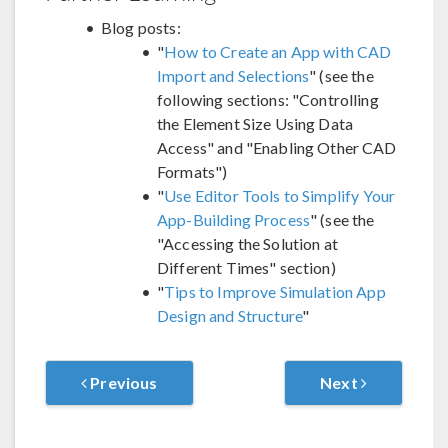
Blog posts:
"
How to Create an App with CAD
Import and Selections
" (see the
following sections: "Controlling
the Element Size Using Data
Access" and "Enabling Other CAD
Formats")
"
Use Editor Tools to Simplify Your
App-Building Process
" (see the
"Accessing the Solution at
Different Times" section)
"
Tips to Improve Simulation App
Design and Structure
"
Previous
Next