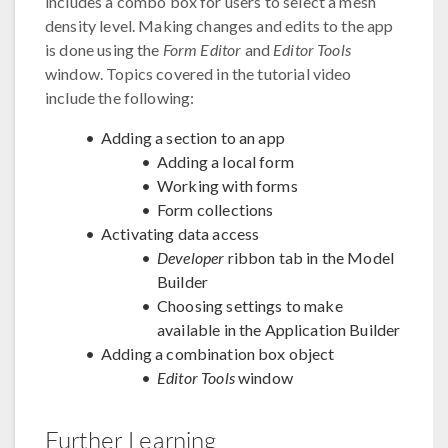
includes a combo box for users to select a mesh
density level. Making changes and edits to the app
is done using the
Form Editor
and
Editor Tools
window. Topics covered in the tutorial video
include the following:
Adding a section to an app
Adding a local form
Working with forms
Form collections
Activating data access
Developer
ribbon tab in the Model
Builder
Choosing settings to make
available in the Application Builder
Adding a combination box object
Editor Tools
window
Further Learning