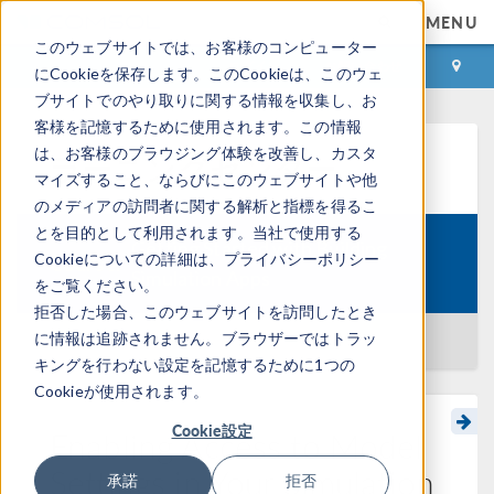
MENU
このウェブサイトでは、お客様のコンピューター
ログイン
お問い合わせ
にCookieを保存します。このCookieは、このウェ
ブサイトでのやり取りに関する情報を収集し、お
客様を記憶するために使用されます。この情報
は、お客様のブラウジング体験を改善し、カスタ
ラーニングセンター
マイズすること、ならびにこのウェブサイトや他
のメディアの訪問者に関する解析と指標を得るこ
とを目的として利用されます。当社で使用する
Getting Started with Building
Cookieについての詳細は、プライバシーポリシー
Course:
Simulation Apps
をご覧ください。
拒否した場合、このウェブサイトを訪問したとき
に情報は追跡されません。ブラウザーではトラッ
一覧に戻る
キングを行わない設定を記憶するために1つの
Cookieが使用されます。
Cookie設定
Enabling Access to Model
Settings in Your Simulation
承諾
拒否