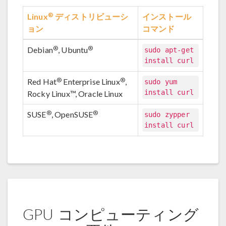
®
Linux
ディストリビューシ
インストール
ョン
コマンド
®
®
Debian
, Ubuntu
sudo apt-get
install curl
®
®
Red Hat
Enterprise Linux
,
sudo yum
install curl
Rocky Linux™, Oracle Linux
®
®
SUSE
, OpenSUSE
sudo zypper
install curl
GPU コンピューティング