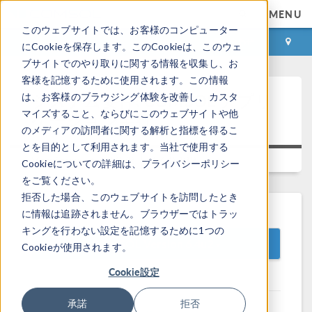
MENU
このウェブサイトでは、お客様のコンピューター
ログイン
お問い合わせ
にCookieを保存します。このCookieは、このウェ
ブサイトでのやり取りに関する情報を収集し、お
客様を記憶するために使用されます。この情報
システム要件: COMSOL アプリ
は、お客様のブラウジング体験を改善し、カスタ
マイズすること、ならびにこのウェブサイトや他
ケーション実行
のメディアの訪問者に関する解析と指標を得るこ
とを目的として利用されます。当社で使用する
Versions:
6.4.0.378
6.4.0.429
Cookieについての詳細は、プライバシーポリシー
をご覧ください。
拒否した場合、このウェブサイトを訪問したとき
に情報は追跡されません。ブラウザーではトラッ
キングを行わない設定を記憶するために1つの
COMSOL Version 6.4u2
Cookieが使用されます。
Cookie設定
承諾
拒否