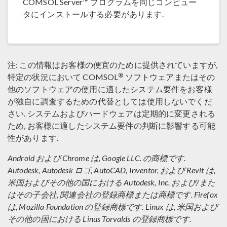
COMSOL Server™ プログラムを同じコンピュー
タにインストールする必要があります.
注: この情報はお客様の便宜のために提供されていますが,
®
特定の状況において COMSOL
ソフトウェアまたはその
他のソフトウェアの使用に適したシステム要件をお客様
が独自に調査するための代替としては使用しないでくだ
さい. システムおよびハードウェアは定期的に変更される
ため, お客様に適したシステム要件の判断に影響する可能
性があります.
Android および Chrome は, Google LLC. の商標です.
Autodesk, Autodesk ロゴ, AutoCAD, Inventor, および Revit は,
米国およびその他の国における Autodesk, Inc. および/また
はその子会社, 関連会社の登録商標または商標です. Firefox
は, Mozilla Foundation の登録商標です. Linux は, 米国および
その他の国における Linus Torvalds の登録商標です.