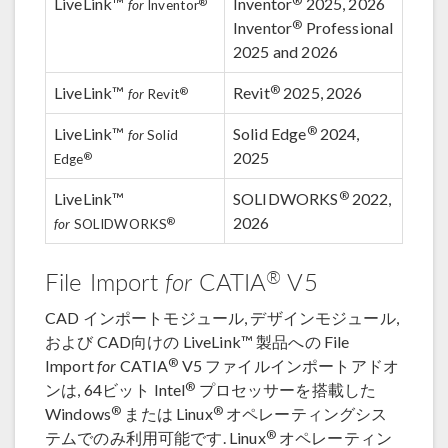
®
LiveLink™
Inventor
2025, 2026
®
for
Inventor
®
Inventor
Professional
2025 and 2026
®
LiveLink™
Revit
2025, 2026
®
for
Revit
®
LiveLink™
Solid Edge
2024,
for
Solid
2025
®
Edge
®
LiveLink™
SOLIDWORKS
2022,
2026
®
for
SOLIDWORKS
®
File Import
for
CATIA
V5
CAD インポートモジュール, デザインモジュール,
および CAD向けの LiveLink™ 製品への File
®
Import
for
CATIA
V5 ファイルインポートアドオ
®
ンは, 64ビット Intel
プロセッサーを搭載した
®
®
Windows
または Linux
オペレーティングシス
®
テムでのみ利用可能です. Linux
オペレーティン