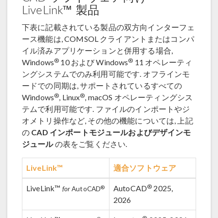
LiveLink™ 製品
下表に記載されている製品の双方向インターフェ
ース機能は, COMSOL クライアントまたはコンパ
イル済みアプリケーションと併用する場合,
®
®
Windows
10 および Windows
11 オペレーティ
ングシステムでのみ利用可能です. オフラインモ
ードでの同期は, サポートされているすべての
®
®
Windows
, Linux
, macOS オペレーティングシス
テムで利用可能です. ファイルのインポートやジ
オメトリ操作など, その他の機能については, 上記
の
CAD インポートモジュールおよびデザインモ
ジュール
の表をご覧ください.
LiveLink™
適合ソフトウェア
®
LiveLink™
AutoCAD
2025,
®
for
AutoCAD
2026