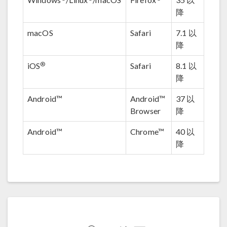
降
macOS
Safari
7.1 以
降
®
iOS
Safari
8.1 以
降
Android™
Android™
37 以
Browser
降
Android™
Chrome™
40 以
降