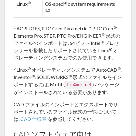
®
Linux
OS-specific system requirements
1,2
1
®
ACIS, IGES, PTC Creo Parametric™, PTC Creo
®
Elements Pro, STEP, PTC Pro/ENGINEER
形式の
®
ファイルのインポートは, 64ビット Intel
プロセ
®
ッサーを搭載したサポートされている Linux
オ
ペレーティングシステムでのみ使用できます.
2
®
®
Linux
オペレーティングシステムで AutoCAD
,
®
®
Inventor
, SOLIDWORKS
形式のファイルをイン
ポートするには, Motif (
) パッケージ
libXm.so.4
がインストールされている必要があります.
CAD ファイルのインポートとエクスポートでサ
ポートされているファイル形式の一覧について
は,
CAD 仕様表
を参照してください.
CAD ソフトウェア向け