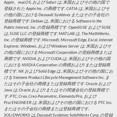
Apple、macOS, および Safari は, 米国およびその他の国で
登録された Apple Inc. の商標です. CATIA は, 米国およびそ
の他の国における Dassault Systèmes またはその子会社の
登録商標です. Debian は, 米国における Software in the
Public Interest, Inc. の登録商標です. OpenSUSE および SUSE
は, SUSE LLC の登録商標です. MATLAB は, The MathWorks,
Inc. の登録商標です. Microsoft, Microsoft Edge, Excel, Internet
Explorer, Windows, および Windows Server は, 米国およびそ
の他の国における Microsoft Corporation の登録商標または
商標です. NVIDIA および CUDA は, 米国およびその他の国
における NVIDIA Corporation の商標および/または登録商
標です. NX および Solid Edge は, 米国およびその他の国にお
ける Siemens Product Lifecycle Management Software Inc. ま
たはその子会社の商標または登録商標です. Oracle および
Java は, Oracle および/またはその関連会社の登録商標で
す. PTC, Creo, Creo Parametric, Elements/Pro, および
Pro/ENGINEER は, 米国およびその他の国における PTC Inc.
またはその子会社の商標または登録商標です.
SOLIDWORKS は, Dassault Systèmes SolidWorks Corp. の登録