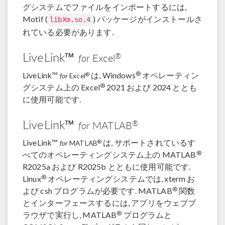
グシステムでファイルをインポートするには,
Motif (
) パッケージがインストールさ
libXm.so.4
れている必要があります.
LiveLink™
®
for
Excel
®
LiveLink™
は, Windows
オペレーティン
®
for
Excel
®
グシステム上の Excel
2021 および 2024 ととも
に使用可能です.
LiveLink™
®
for
MATLAB
LiveLink™
は, サポートされているす
®
for
MATLAB
®
べてのオペレーティングシステム上の MATLAB
R2025a および R2025b とともに使用可能です.
®
Linux
オペレーティングシステムでは, xterm お
®
よび csh プログラムが必要です. MATLAB
関数
とインターフェースするには, アプリをウェブブ
®
ラウザで実行し, MATLAB
プログラムと