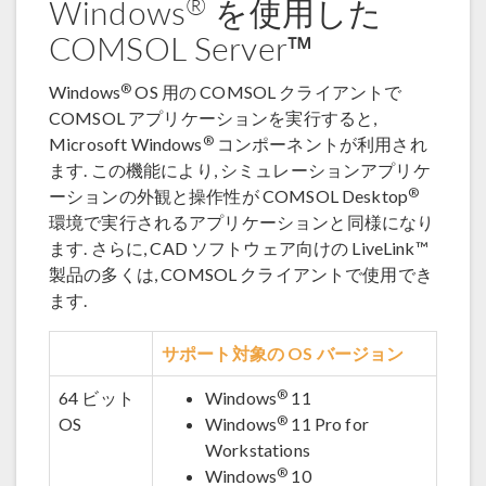
®
Windows
を使用した
COMSOL Server™
®
Windows
OS 用の COMSOL クライアントで
COMSOL アプリケーションを実行すると,
®
Microsoft Windows
コンポーネントが利用され
ます. この機能により, シミュレーションアプリケ
®
ーションの外観と操作性が COMSOL Desktop
環境で実行されるアプリケーションと同様になり
ます. さらに, CAD ソフトウェア向けの LiveLink™
製品の多くは, COMSOL クライアントで使用でき
ます.
サポート対象の OS バージョン
®
64 ビット
Windows
11
®
OS
Windows
11 Pro for
Workstations
®
Windows
10