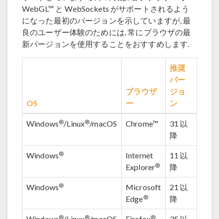
WebGL™ と WebSockets がサポートされるよう
になった最初のバージョンを示していますが, 最
良のユーザー体験のためには, 常にブラウザの最
新バージョンを使用することをおすすめします.
推奨
バー
ブラウザ
ジョ
OS
ー
ン
®
®
Windows
/Linux
/macOS
Chrome™
31 以
降
®
Windows
Internet
11 以
®
Explorer
降
®
Windows
Microsoft
21 以
®
Edge
降
®
®
®
Windows
/Linux
/macOS
Firefox
35 以