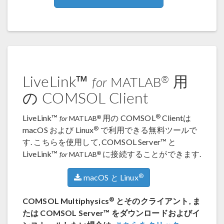
LiveLink™
用
®
for
MATLAB
の COMSOL Client
®
LiveLink™
用の COMSOL
Clientは
®
for
MATLAB
®
macOS および Linux
で利用できる無料ツールで
す. こちらを使用して, COMSOL Server™ と
LiveLink™
に接続することができます.
®
for
MATLAB
®
macOS と Linux
®
COMSOL Multiphysics
とそのクライアント, ま
たは COMSOL Server™ をダウンロードおよびイ