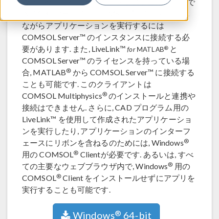
®
Windows
オペレーティングシステムにて実行で
®
きる無料ツールです. COMSOL
Client を使用し
ながらアプリケーションを実行するには
COMSOL Server™ のインスタンスに接続する必
要があります. また, LiveLink™
と
®
for
MATLAB
COMSOL Server™ のライセンスを持っている場
®
合, MATLAB
から COMSOL Server™ に接続する
ことも可能です. このクライアントは
®
COMSOL Multiphysics
のインストールと連携や
接続はできません. さらに, CAD プログラム用の
LiveLink™ を使用して作成されたアプリケーショ
ンを実行したり, アプリケーションのインターフ
®
ェースにリボンを含ねるのためには, Windows
®
用の COMSOL
Clientが必要です. あるいは, すべ
®
ての主要なウェブブラウザ内で, Windows
用の
®
COMSOL
Client をインストールせずにアプリを
実行することも可能です.
®
Windows
64-bit