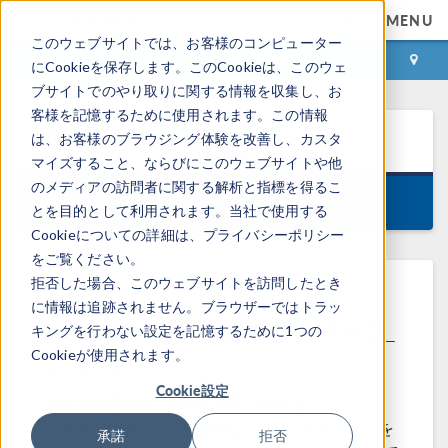
MENU
このウェブサイトでは、お客様のコンピューター
ログイン
お問い合わせ
にCookieを保存します。このCookieは、このウェ
ブサイトでのやり取りに関する情報を収集し、お
客様を記憶するために使用されます。この情報
COMSOL Client
5.4
は、お客様のブラウジング体験を改善し、カスタ
マイズすること、ならびにこのウェブサイトや他
のメディアの訪問者に関する解析と指標を得るこ
Version 5.4.0.388, June 4, 2019
とを目的として利用されます。当社で使用する
Cookieについての詳細は、プライバシーポリシー
をご覧ください。
拒否した場合、このウェブサイトを訪問したとき
に情報は追跡されません。ブラウザーではトラッ
®
Windows
用の COMSOL
キングを行わない設定を記憶するために1つの
Client
Cookieが使用されます。
Cookie設定
®
®
Windows
用の COMSOL
Client は
COMSOL Server™ に接続し, アプリケーションを
承諾
拒否