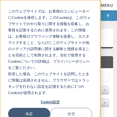
MENU
このウェブサイトでは、お客様のコンピューター
ログイン
お問い合わせ
にCookieを保存します。このCookieは、このウェ
ブサイトでのやり取りに関する情報を収集し、お
客様を記憶するために使用されます。この情報
アプリケーションギャラリ
は、お客様のブラウジング体験を改善し、カスタ
マイズすること、ならびにこのウェブサイトや他
のメディアの訪問者に関する解析と指標を得るこ
とを目的として利用されます。当社で使用する
Cookieについての詳細は、プライバシーポリシー
クイック検索
をご覧ください。
拒否した場合、このウェブサイトを訪問したとき
に情報は追跡されません。ブラウザーではトラッ
キングを行わない設定を記憶するために1つの
分野でフィルター
Cookieが使用されます。
Cookie設定
製品名で検索
承諾
拒否