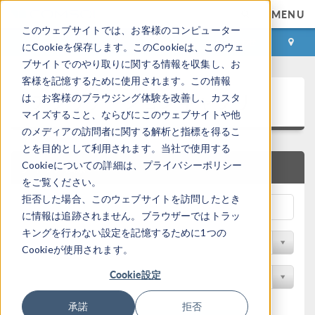
MENU
このウェブサイトでは、お客様のコンピューター
ログイン
お問い合わせ
にCookieを保存します。このCookieは、このウェ
ブサイトでのやり取りに関する情報を収集し、お
客様を記憶するために使用されます。この情報
アプリケーションギャラリ
は、お客様のブラウジング体験を改善し、カスタ
マイズすること、ならびにこのウェブサイトや他
のメディアの訪問者に関する解析と指標を得るこ
とを目的として利用されます。当社で使用する
Cookieについての詳細は、プライバシーポリシー
クイック検索
をご覧ください。
拒否した場合、このウェブサイトを訪問したとき
に情報は追跡されません。ブラウザーではトラッ
キングを行わない設定を記憶するために1つの
分野でフィルター
Cookieが使用されます。
Cookie設定
製品名で検索
承諾
拒否