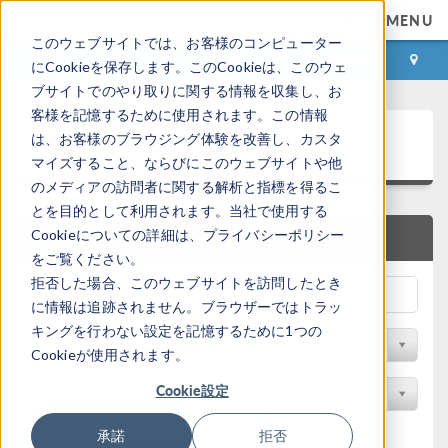
MENU
このウェブサイトでは、お客様のコンピューター
ログイン
お問い合わせ
にCookieを保存します。このCookieは、このウェ
ブサイトでのやり取りに関する情報を収集し、お
客様を記憶するために使用されます。この情報
アプリケーションギャラリ
は、お客様のブラウジング体験を改善し、カスタ
マイズすること、ならびにこのウェブサイトや他
のメディアの訪問者に関する解析と指標を得るこ
とを目的として利用されます。当社で使用する
Cookieについての詳細は、プライバシーポリシー
クイック検索
をご覧ください。
拒否した場合、このウェブサイトを訪問したとき
に情報は追跡されません。ブラウザーではトラッ
キングを行わない設定を記憶するために1つの
分野でフィルター
Cookieが使用されます。
Cookie設定
製品名で検索
承諾
拒否