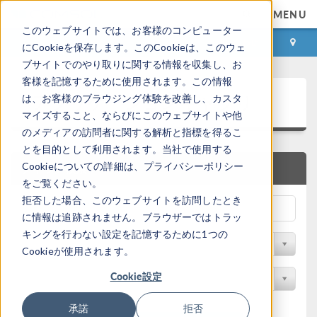
MENU
このウェブサイトでは、お客様のコンピューター
ログイン
お問い合わせ
にCookieを保存します。このCookieは、このウェ
ブサイトでのやり取りに関する情報を収集し、お
客様を記憶するために使用されます。この情報
アプリケーションギャラリ
は、お客様のブラウジング体験を改善し、カスタ
マイズすること、ならびにこのウェブサイトや他
のメディアの訪問者に関する解析と指標を得るこ
とを目的として利用されます。当社で使用する
Cookieについての詳細は、プライバシーポリシー
クイック検索
をご覧ください。
拒否した場合、このウェブサイトを訪問したとき
に情報は追跡されません。ブラウザーではトラッ
キングを行わない設定を記憶するために1つの
分野でフィルター
Cookieが使用されます。
Cookie設定
製品名で検索
承諾
拒否