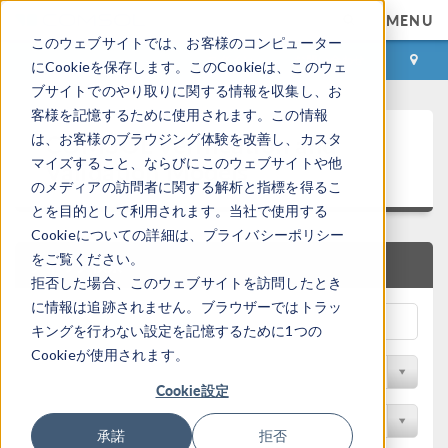
MENU
このウェブサイトでは、お客様のコンピューター
ログイン
お問い合わせ
にCookieを保存します。このCookieは、このウェ
ブサイトでのやり取りに関する情報を収集し、お
客様を記憶するために使用されます。この情報
COMSOL Verification and
は、お客様のブラウジング体験を改善し、カスタ
Validation Models
マイズすること、ならびにこのウェブサイトや他
のメディアの訪問者に関する解析と指標を得るこ
とを目的として利用されます。当社で使用する
Cookieについての詳細は、プライバシーポリシー
をご覧ください。
クイック検索
拒否した場合、このウェブサイトを訪問したとき
に情報は追跡されません。ブラウザーではトラッ
キングを行わない設定を記憶するために1つの
Cookieが使用されます。
分野でフィルター
Cookie設定
製品名で検索
承諾
拒否