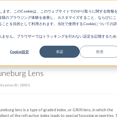
します。このCookieは、このウェブサイトでのやり取りに関する情報
製品
業界
ビデオギャラリ
客様のブラウジング体験を改善し、カスタマイズすること、ならびにこ
ことを目的として利用されます。当社で使用するCookieについての
れません。ブラウザーではトラッキングを行わない設定を記憶するため
ャラリ
Cookie設定
承諾
拒否
uneburg Lens
lication ID: 18455
uneburg lens is a type of graded index, or GRIN lens, in which the
dient of the refractive index leads to special focusing properties. 