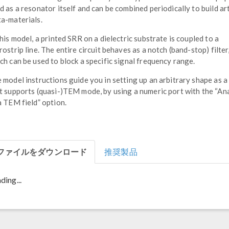
d as a resonator itself and can be combined periodically to build art
a-materials.
this model, a printed SRR on a dielectric substrate is coupled to a
rostrip line. The entire circuit behaves as a notch (band-stop) filter
ch can be used to block a specific signal frequency range.
 model instructions guide you in setting up an arbitrary shape as a
t supports (quasi-)TEM mode, by using a numeric port with the “An
a TEM field” option.
ファイルをダウンロード
推奨製品
ding...