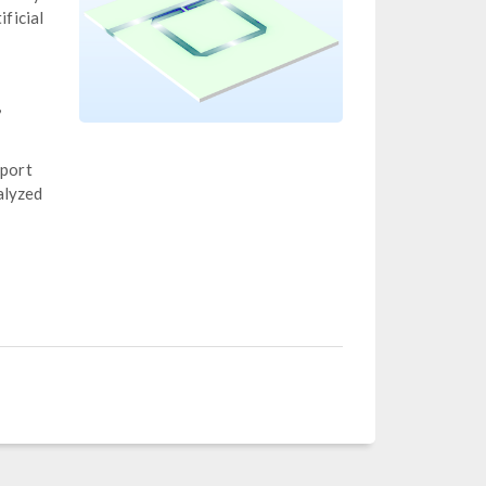
ificial
,
 port
alyzed