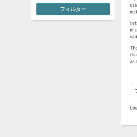
use
フィルター
met
In 
mic
whi
The
tha
as 
Loa