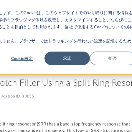
します。このCookieは、このウェブサイトでのやり取りに関する情報
製品
業界
ビデオギャラリ
客様のブラウジング体験を改善し、カスタマイズすること、ならびにこ
ことを目的として利用されます。当社で使用するCookieについての
れません。ブラウザーではトラッキングを行わない設定を記憶するため
ャラリ
Cookie設定
承諾
拒否
otch Filter Using a Split Ring Res
lication ID: 18835
plit ring resonator (SRR) has a band-stop frequency response that
ects a certain range of frequency. This type of SRR structure is pop