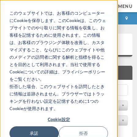
MENU
このウェブサイトでは、お客様のコンピューター
ログイン
お問い合わせ
にCookieを保存します。このCookieは、このウェ
ブサイトでのやり取りに関する情報を収集し、お
客様を記憶するために使用されます。この情報
アプリケーションギャラリ
は、お客様のブラウジング体験を改善し、カスタ
マイズすること、ならびにこのウェブサイトや他
のメディアの訪問者に関する解析と指標を得るこ
とを目的として利用されます。当社で使用する
Cookieについての詳細は、プライバシーポリシー
クイック検索
をご覧ください。
拒否した場合、このウェブサイトを訪問したとき
に情報は追跡されません。ブラウザーではトラッ
キングを行わない設定を記憶するために1つの
分野でフィルター
Cookieが使用されます。
Cookie設定
製品名で検索
承諾
拒否