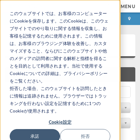
MENU
このウェブサイトでは、お客様のコンピューター
ログイン
お問い合わせ
にCookieを保存します。このCookieは、このウェ
ブサイトでのやり取りに関する情報を収集し、お
客様を記憶するために使用されます。この情報
アプリケーションギャラリ
は、お客様のブラウジング体験を改善し、カスタ
マイズすること、ならびにこのウェブサイトや他
のメディアの訪問者に関する解析と指標を得るこ
とを目的として利用されます。当社で使用する
Cookieについての詳細は、プライバシーポリシー
クイック検索
をご覧ください。
拒否した場合、このウェブサイトを訪問したとき
に情報は追跡されません。ブラウザーではトラッ
キングを行わない設定を記憶するために1つの
分野でフィルター
Cookieが使用されます。
Cookie設定
製品名で検索
承諾
拒否