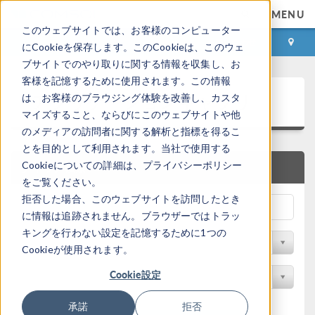
MENU
このウェブサイトでは、お客様のコンピューター
ログイン
お問い合わせ
にCookieを保存します。このCookieは、このウェ
ブサイトでのやり取りに関する情報を収集し、お
客様を記憶するために使用されます。この情報
アプリケーションギャラリ
は、お客様のブラウジング体験を改善し、カスタ
マイズすること、ならびにこのウェブサイトや他
のメディアの訪問者に関する解析と指標を得るこ
とを目的として利用されます。当社で使用する
Cookieについての詳細は、プライバシーポリシー
クイック検索
をご覧ください。
拒否した場合、このウェブサイトを訪問したとき
に情報は追跡されません。ブラウザーではトラッ
キングを行わない設定を記憶するために1つの
分野でフィルター
Cookieが使用されます。
Cookie設定
製品名で検索
承諾
拒否