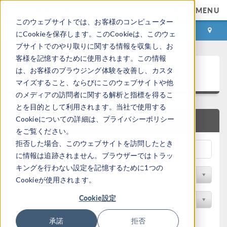
MENU
このウェブサイトでは、お客様のコンピューター
ログイン
お問い合わせ
にCookieを保存します。このCookieは、このウェ
ブサイトでのやり取りに関する情報を収集し、お
客様を記憶するために使用されます。この情報
アプリケーションギャラリ
は、お客様のブラウジング体験を改善し、カスタ
マイズすること、ならびにこのウェブサイトや他
のメディアの訪問者に関する解析と指標を得るこ
とを目的として利用されます。当社で使用する
Cookieについての詳細は、プライバシーポリシー
クイック検索
をご覧ください。
拒否した場合、このウェブサイトを訪問したとき
に情報は追跡されません。ブラウザーではトラッ
キングを行わない設定を記憶するために1つの
分野でフィルター
Cookieが使用されます。
Cookie設定
製品名で検索
承諾
拒否