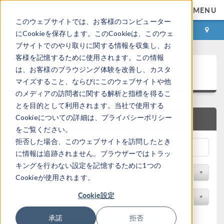
MENU
このウェブサイトでは、お客様のコンピューター
ログイン
お問い合わせ
にCookieを保存します。このCookieは、このウェ
ブサイトでのやり取りに関する情報を収集し、お
客様を記憶するために使用されます。この情報
アプリケーションギャラリ
は、お客様のブラウジング体験を改善し、カスタ
マイズすること、ならびにこのウェブサイトや他
のメディアの訪問者に関する解析と指標を得るこ
とを目的として利用されます。当社で使用する
Cookieについての詳細は、プライバシーポリシー
クイック検索
をご覧ください。
拒否した場合、このウェブサイトを訪問したとき
に情報は追跡されません。ブラウザーではトラッ
キングを行わない設定を記憶するために1つの
分野でフィルター
Cookieが使用されます。
Cookie設定
製品名で検索
承諾
拒否