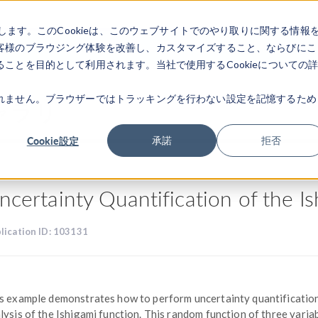
します。このCookieは、このウェブサイトでのやり取りに関する情報
製品
業界
ビデオギャラリ
客様のブラウジング体験を改善し、カスタマイズすること、ならびにこ
ことを目的として利用されます。当社で使用するCookieについての
れません。ブラウザーではトラッキングを行わない設定を記憶するため
ャラリ
Cookie設定
承諾
拒否
ncertainty Quantification of the I
lication ID: 103131
s example demonstrates how to perform uncertainty quantificatio
lysis of the Ishigami function. This random function of three variab