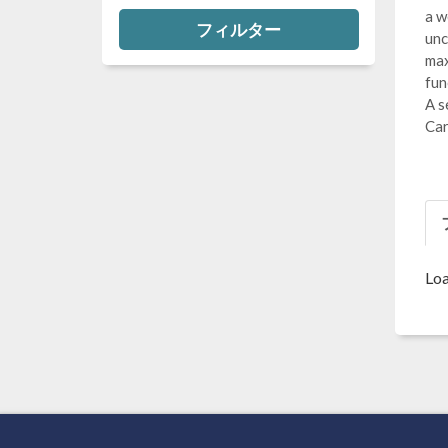
a w
フィルター
unc
max
fun
A s
Car
Loa