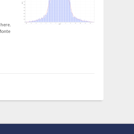
 here.
 Monte