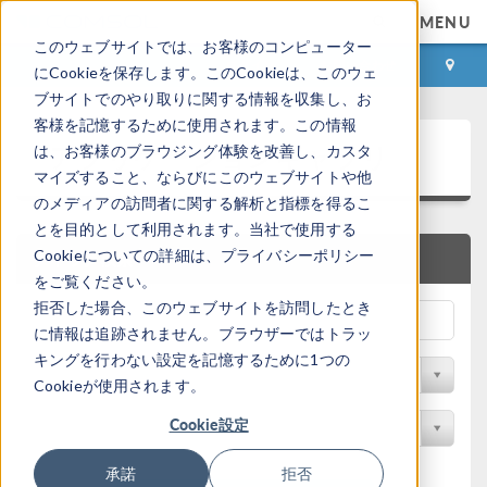
MENU
このウェブサイトでは、お客様のコンピューター
ログイン
お問い合わせ
にCookieを保存します。このCookieは、このウェ
ブサイトでのやり取りに関する情報を収集し、お
客様を記憶するために使用されます。この情報
アプリケーションギャラリ
は、お客様のブラウジング体験を改善し、カスタ
マイズすること、ならびにこのウェブサイトや他
のメディアの訪問者に関する解析と指標を得るこ
とを目的として利用されます。当社で使用する
Cookieについての詳細は、プライバシーポリシー
クイック検索
をご覧ください。
拒否した場合、このウェブサイトを訪問したとき
に情報は追跡されません。ブラウザーではトラッ
キングを行わない設定を記憶するために1つの
分野でフィルター
Cookieが使用されます。
Cookie設定
製品名で検索
承諾
拒否