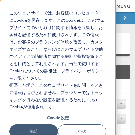
MENU
このウェブサイトでは、お客様のコンピューター
ログイン
お問い合わせ
にCookieを保存します。このCookieは、このウェ
ブサイトでのやり取りに関する情報を収集し、お
客様を記憶するために使用されます。この情報
アプリケーションギャラリ
は、お客様のブラウジング体験を改善し、カスタ
マイズすること、ならびにこのウェブサイトや他
のメディアの訪問者に関する解析と指標を得るこ
とを目的として利用されます。当社で使用する
Cookieについての詳細は、プライバシーポリシー
クイック検索
をご覧ください。
拒否した場合、このウェブサイトを訪問したとき
に情報は追跡されません。ブラウザーではトラッ
キングを行わない設定を記憶するために1つの
分野でフィルター
Cookieが使用されます。
Cookie設定
製品名で検索
承諾
拒否