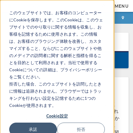
MENU
このウェブサイトでは、お客様のコンピューター
ログイン
お問い合わせ
にCookieを保存します。このCookieは、このウェ
ブサイトでのやり取りに関する情報を収集し、お
客様を記憶するために使用されます。この情報
COMSOL
6.4
は、お客様のブラウジング体験を改善し、カスタ
マイズすること、ならびにこのウェブサイトや他
のメディアの訪問者に関する解析と指標を得るこ
Version 6.4.0.429, May 29, 2026
とを目的として利用されます。当社で使用する
Cookieについての詳細は、プライバシーポリシー
をご覧ください。
拒否した場合、このウェブサイトを訪問したとき
®
COMSOL Multiphysics
または
に情報は追跡されません。ブラウザーではトラッ
COMSOL Server™ をダウンロードするには,
キングを行わない設定を記憶するために1つの
COMSOL アクセスアカウントにログインしてく
Cookieが使用されます。
ださい. COMSOL アクセスアカウントに登録され
Cookie設定
ている COMSOL ライセンス, または営業担当者か
ら提供されたトライアルライセンスが必要です.
承諾
拒否
トライアルライセンスは自動的にアカウントに関