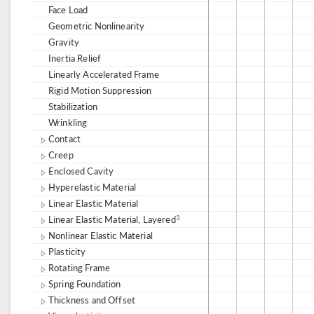
Face Load
Geometric Nonlinearity
Gravity
Inertia Relief
Linearly Accelerated Frame
Rigid Motion Suppression
Stabilization
Wrinkling
Contact
Creep
Enclosed Cavity
Hyperelastic Material
Linear Elastic Material
Linear Elastic Material, Layered
3
Nonlinear Elastic Material
Plasticity
Rotating Frame
Spring Foundation
Thickness and Offset