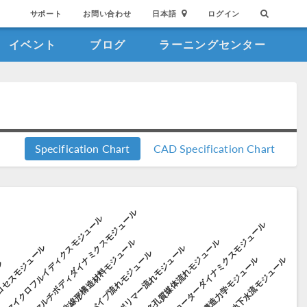
サポート
お問い合わせ
日本語
ログイン
イベント
ブログ
ラーニングセンター
Specification Chart
CAD Specification Chart
マルチボディダイナミクスモジュール
マイクロフルイディクスモジュール
ローターダイナミクスモジュール
非線形構造材料モジュール
多孔質媒体流れモジュール
ロセスモジュール
ポリマー流れモジュール
パイプ流れモジュール
構造力学モジュール
地下水流モジュール
ル