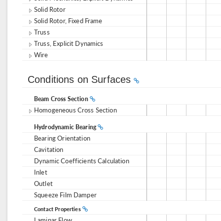
Solid Rotor
Solid Rotor, Fixed Frame
Truss
Truss, Explicit Dynamics
Wire
Conditions on Surfaces
Beam Cross Section
Homogeneous Cross Section
Hydrodynamic Bearing
Bearing Orientation
Cavitation
Dynamic Coefficients Calculation
Inlet
Outlet
Squeeze Film Damper
Contact Properties
Laminar Flow