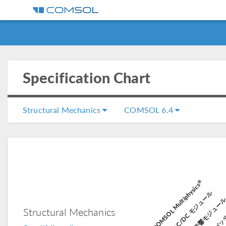
Specification Chart
Structural Mechanics
COMSOL 6.4
バッテ
®
COMSOL Multiphysics
AC/DC モジュール
音響モジュー
Structural Mechanics