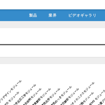
製品
業界
ビデオギャラリ
リデザインモジュール
ジオメカニクスモジュール
化学反応工学モジュール
金属プ
電気めっきモジュール
複合材料モジュール
腐食解析モジュール
電気化学モジュール
疲労解析モジュール
MEMS モジュー
CFD モジュール
ル
伝熱モジュール