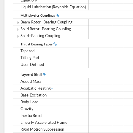
Liquid Lubrication (Reynolds Equation)
Multiphysics Couplings
Beam Rotor–Bearing Coupling
Solid Rotor–Bearing Coupling
Solid–Bearing Coupling
Thrust Bearing Types
Tapered
Tilting Pad
User Defined
Layered Shell
Added Mass
Adiabatic Heating
1
Base Excitation
Body Load
Gravity
Inertia Relief
Linearly Accelerated Frame
Rigid Motion Suppression