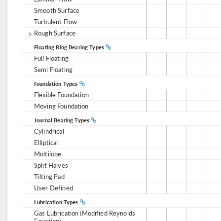
Smooth Surface
Turbulent Flow
Rough Surface
Floating Ring Bearing Types
Full Floating
Semi Floating
Foundation Types
Flexible Foundation
Moving Foundation
Journal Bearing Types
Cylindrical
Elliptical
Multilobe
Split Halves
Tilting Pad
User Defined
Lubrication Types
Gas Lubrication (Modified Reynolds
Equation)