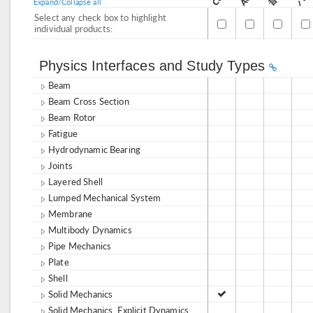
Expand/Collapse all
Select any check box to highlight
individual products:
Physics Interfaces and Study Types
Beam
Beam Cross Section
Beam Rotor
Fatigue
Hydrodynamic Bearing
Joints
Layered Shell
Lumped Mechanical System
Membrane
Multibody Dynamics
Pipe Mechanics
Plate
Shell
Solid Mechanics
Solid Mechanics, Explicit Dynamics