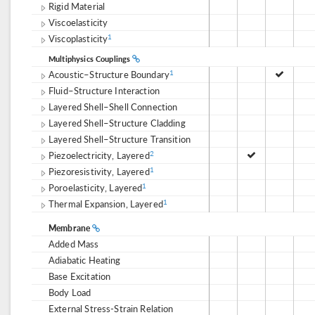
Rigid Material
Viscoelasticity
Viscoplasticity
1
Multiphysics Couplings
Acoustic–Structure Boundary
1
Fluid–Structure Interaction
Layered Shell–Shell Connection
Layered Shell–Structure Cladding
Layered Shell–Structure Transition
Piezoelectricity, Layered
2
Piezoresistivity, Layered
1
Poroelasticity, Layered
1
Thermal Expansion, Layered
1
Membrane
Added Mass
Adiabatic Heating
Base Excitation
Body Load
External Stress-Strain Relation