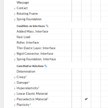
Warpage
Contact
Rotating Frame
Spring Foundation
Condition on Interfaces
Added Mass, Interface
Face Load
Roller, Interface
Thin Elastic Layer, Interface
Rigid Connector, Interface
Spring Foundation, Interface
Constitutive Relations
Delamination
Creep
1
Damage
1
Hyperelasticity
1
Linear Elastic Material
Piezoelectric Material
1
Plasticity
1