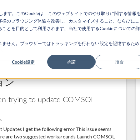
します。このCookieは、このウェブサイトでのやり取りに関する情報
製品
業界
ビデオギャラリ
客様のブラウジング体験を改善し、カスタマイズすること、ならびにこ
ことを目的として利用されます。当社で使用するCookieについての
れません。ブラウザーではトラッキングを行わない設定を記憶するため
ス
Cookie設定
承諾
拒否
ョン
hen trying to update COMSOL
s
t Updates I get the following error This issue seems
There are two suggested workarounds Launch COMSOL