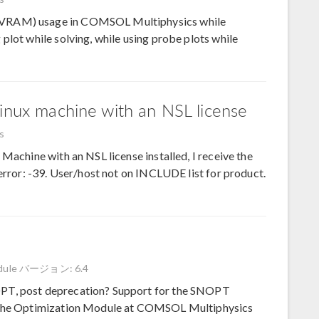
(VRAM) usage in COMSOL Multiphysics while
plot while solving, while using probe plots while
Linux machine with an NSL license
s
Machine with an NSL license installed, I receive the
 error: -39. User/host not on INCLUDE list for product.
dule
バージョン: 6.4
PT, post deprecation? Support for the SNOPT
m the Optimization Module at COMSOL Multiphysics