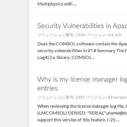
Multiphysics with ...
Security Vulnerabilities in Ap
ソリューション番号: 1334
バージョン: 6.4, 6.3
Does the COMSOL software contain the Apache 
security vulnerabilities in it? # Summary T
Log4j 2.x library: COMSOL ...
Why is my license manager lo
entries
ソリューション番号: 1337
バージョン: All version
When reviewing the license manager log file, it 
(LMCOMSOL) DENIED: "SERIAL" uname@hostn
support this version of this feature. (-25 ...