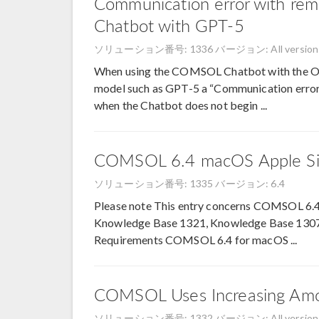
Communication error with re
Chatbot with GPT-5
ソリューション番号: 1336
バージョン: All version
When using the COMSOL Chatbot with the Op
model such as GPT-5 a “Communication error 
when the Chatbot does not begin ...
COMSOL 6.4 macOS Apple Sil
ソリューション番号: 1335
バージョン: 6.4
Please note This entry concerns COMSOL 6.
Knowledge Base 1321, Knowledge Base 1307 
Requirements COMSOL 6.4 for macOS ...
COMSOL Uses Increasing Am
ソリューション番号: 1332
バージョン: All version