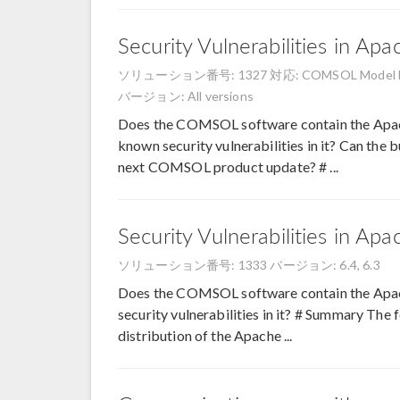
Security Vulnerabilities in Ap
ソリューション番号: 1327
対応: COMSOL Model Ma
バージョン: All versions
Does the COMSOL software contain the Apache
known security vulnerabilities in it? Can th
next COMSOL product update? # ...
Security Vulnerabilities in Apa
ソリューション番号: 1333
バージョン: 6.4, 6.3
Does the COMSOL software contain the Apache
security vulnerabilities in it? # Summary Th
distribution of the Apache ...