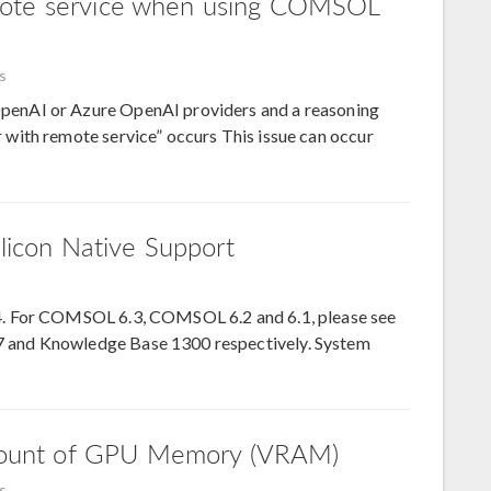
mote service when using COMSOL
s
enAI or Azure OpenAI providers and a reasoning
with remote service” occurs This issue can occur
icon Native Support
4. For COMSOL 6.3, COMSOL 6.2 and 6.1, please see
and Knowledge Base 1300 respectively. System
ount of GPU Memory (VRAM)
s