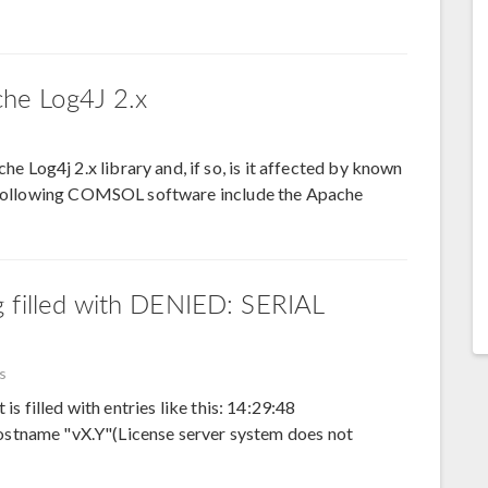
ache Log4J 2.x
Log4j 2.x library and, if so, is it affected by known
he following COMSOL software include the Apache
g filled with DENIED: SERIAL
s
is filled with entries like this: 14:29:48
ame "vX.Y"(License server system does not