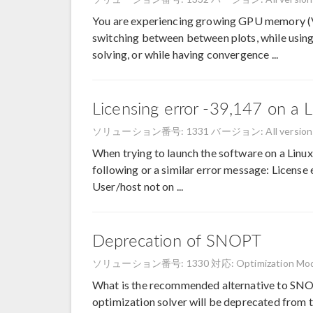
You are experiencing growing GPU memory 
switching between between plots, while using 
solving, or while having convergence ...
Licensing error -39,147 on a 
ソリューション番号: 1331
バージョン: All version
When trying to launch the software on a Linux 
following or a similar error message: License
User/host not on ...
Deprecation of SNOPT
ソリューション番号: 1330
対応: Optimization Mo
What is the recommended alternative to SNO
optimization solver will be deprecated fro