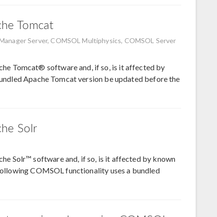
ache Tomcat
nager Server, COMSOL Multiphysics, COMSOL Server
 Tomcat® software and, if so, is it affected by
e bundled Apache Tomcat version be updated before the
che Solr
 Solr™ software and, if so, is it affected by known
e following COMSOL functionality uses a bundled