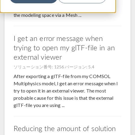
refinement study? All of the numerical methods
used within COMSOL Multiphysics® discretize
the modeling space via a Mesh ...
I get an error message when
trying to open my glTF-file in an
external viewer
ソリューション番号: 1256
バージョン: 5.4
After exporting a glTF-file from my COMSOL
Multiphysics model, I get an error message when I
try to open it in an external viewer. The most
probable cause for this issue is that the external
glTF-file you are using ...
Reducing the amount of solution