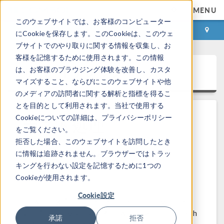
MENU
このウェブサイトでは、お客様のコンピューター
ログイン
お問い合わせ
にCookieを保存します。このCookieは、このウェ
ブサイトでのやり取りに関する情報を収集し、お
客様を記憶するために使用されます。この情報
サポートナレッジベース
は、お客様のブラウジング体験を改善し、カスタ
マイズすること、ならびにこのウェブサイトや他
のメディアの訪問者に関する解析と指標を得るこ
とを目的として利用されます。当社で使用する
Cookieについての詳細は、プライバシーポリシー
ポスト処理
をご覧ください。
拒否した場合、このウェブサイトを訪問したとき
Performing a Mesh Refinement
に情報は追跡されません。ブラウザーではトラッ
Study
キングを行わない設定を記憶するために1つの
Cookieが使用されます。
ソリューション番号: 1261
バージョン: All versions
Cookie設定
How do I gain confidence in the accuracy of the
solution to my problem? How do I perform a mesh
承諾
拒否