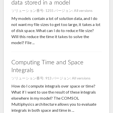
data stored in a model
ソリューション番号: 1255
バージョン: All versions
My models contain a lot of solution data, and I do
not want my file sizes to get too large, it takes a lot
of disk space. What can I do to reduce file size?
Will this reduce the time it takes to solve the
model? File ...
Computing Time and Space
Integrals
ソリューション番号: 913
バージョン: All versions
How do I compute integrals over space or time?
What if I want to use the result of these integrals
elsewhere in my model? The COMSOL
Multiphysics architecture allows you to evaluate
integrals in both space and time in ...