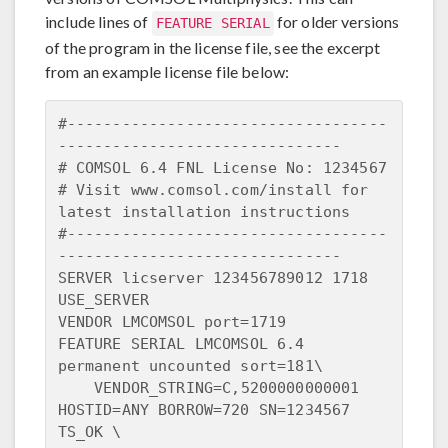
include lines of
for older versions
FEATURE SERIAL
of the program in the license file, see the excerpt
from an example license file below:
#-----------------------------------
------------------------------- 

# COMSOL 6.4 FNL License No: 1234567 

# Visit www.comsol.com/install for 
latest installation instructions 

#-----------------------------------
-------------------------------

SERVER licserver 123456789012 1718 

USE_SERVER 

VENDOR LMCOMSOL port=1719

FEATURE SERIAL LMCOMSOL 6.4 
permanent uncounted sort=181\

    VENDOR_STRING=C,5200000000001 
HOSTID=ANY BORROW=720 SN=1234567 
TS_OK \
