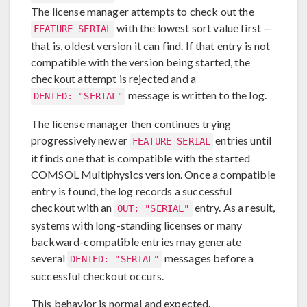
The license manager attempts to check out the
with the lowest sort value first —
FEATURE SERIAL
that is, oldest version it can find. If that entry is not
compatible with the version being started, the
checkout attempt is rejected and a
message is written to the log.
DENIED: "SERIAL"
The license manager then continues trying
progressively newer
entries until
FEATURE SERIAL
it finds one that is compatible with the started
COMSOL Multiphysics version. Once a compatible
entry is found, the log records a successful
checkout with an
entry. As a result,
OUT: "SERIAL"
systems with long-standing licenses or many
backward-compatible entries may generate
several
messages before a
DENIED: "SERIAL"
successful checkout occurs.
This behavior is normal and expected.