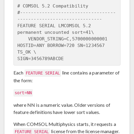
# COMSOL 5.2 Compatibility

#-----------------------------------
-------------------------------

FEATURE SERIAL LMCOMSOL 5.2 
permanent uncounted sort=41\

    VENDOR_STRING=C,5700000000001 
HOSTID=ANY BORROW=720 SN=1234567 
TS_OK \

Each
line contains a parameter of
FEATURE SERIAL
the form:
sort=NN
where NN is a numeric value. Older versions of
feature definitions have lower sort values.
When COMSOL Multiphysics starts, it requests a
license from the license manager.
FEATURE SERIAL