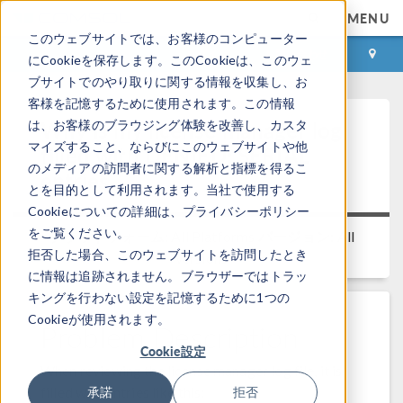
MENU
このウェブサイトでは、お客様のコンピューター
ログイン
お問い合わせ
にCookieを保存します。このCookieは、このウェ
ブサイトでのやり取りに関する情報を収集し、お
客様を記憶するために使用されます。この情報
Why is my license manager log
は、お客様のブラウジング体験を改善し、カスタ
マイズすること、ならびにこのウェブサイトや他
filled with DENIED: SERIAL
のメディアの訪問者に関する解析と指標を得るこ
entries
とを目的として利用されます。当社で使用する
Cookieについての詳細は、プライバシーポリシー
をご覧ください。
プラットフォーム:
All Platforms
バージョン:
All
拒否した場合、このウェブサイトを訪問したとき
versions
に情報は追跡されません。ブラウザーではトラッ
キングを行わない設定を記憶するために1つの
Cookieが使用されます。
Problem Description
Cookie設定
When reviewing the license manager log file, it is
filled with entries like this:
承諾
拒否