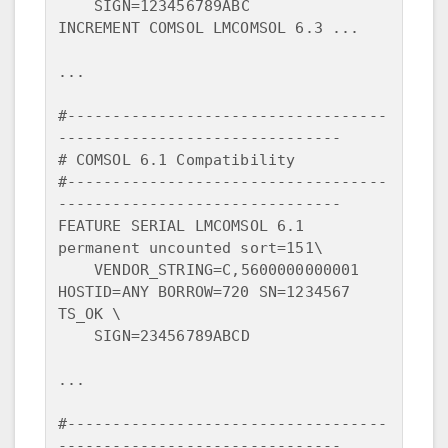
    SIGN=123456789ABC

INCREMENT COMSOL LMCOMSOL 6.3 ...

...

#-----------------------------------
-------------------------------

# COMSOL 6.1 Compatibility

#-----------------------------------
-------------------------------

FEATURE SERIAL LMCOMSOL 6.1 
permanent uncounted sort=151\

    VENDOR_STRING=C,5600000000001 
HOSTID=ANY BORROW=720 SN=1234567 
TS_OK \

    SIGN=23456789ABCD

...

#-----------------------------------
-------------------------------
