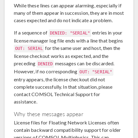
While these lines can appear alarming, especially if
many of them appear in succession, they are in most
cases expected and do not indicate a problem.
If a sequence of
entries in your
DENIED: "SERIAL"
license manager log file ends with a line that begins
for the same user and host, then the
OUT: SERIAL
license checkout works as expected, and the
preceding
messages can be discarded.
DENIED
However, if no corresponding
OUT: "SERIAL"
entry appears, the license checkout did not
complete successfully. In that situation, please
contact COMSOL Technical Support for
assistance.
Why these messages appear
License files for Floating Network Licenses often
contain backward compatibility support for older
versions of COMSOL Multiphysics. This can