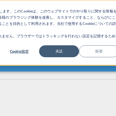
します。このCookieは、このウェブサイトでのやり取りに関する情報
製品
業界
ビデオギャラリ
客様のブラウジング体験を改善し、カスタマイズすること、ならびにこ
ことを目的として利用されます。当社で使用するCookieについての
れません。ブラウザーではトラッキングを行わない設定を記憶するため
Cookie設定
承諾
拒否