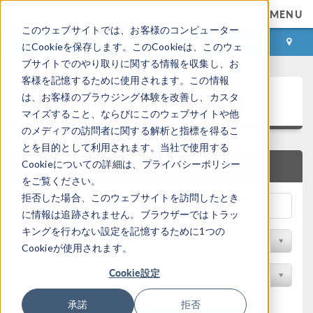
MENU
このウェブサイトでは、お客様のコンピューター
ログイン
お問い合わせ
にCookieを保存します。このCookieは、このウェ
ブサイトでのやり取りに関する情報を収集し、お
客様を記憶するために使用されます。この情報
アプリケーションギャラリ
は、お客様のブラウジング体験を改善し、カスタ
マイズすること、ならびにこのウェブサイトや他
のメディアの訪問者に関する解析と指標を得るこ
とを目的として利用されます。当社で使用する
Cookieについての詳細は、プライバシーポリシー
クイック検索
をご覧ください。
拒否した場合、このウェブサイトを訪問したとき
に情報は追跡されません。ブラウザーではトラッ
キングを行わない設定を記憶するために1つの
分野でフィルター
Cookieが使用されます。
Cookie設定
製品名で検索
承諾
拒否