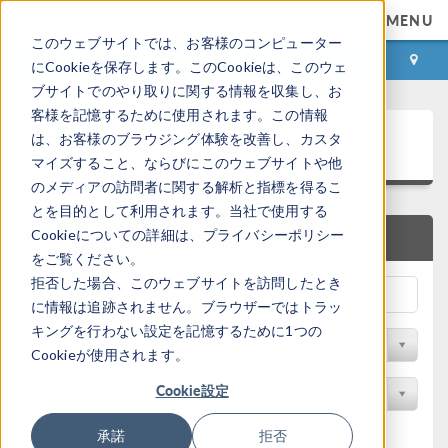
MENU
このウェブサイトでは、お客様のコンピューター
ログイン
お問い合わせ
にCookieを保存します。このCookieは、このウェ
ブサイトでのやり取りに関する情報を収集し、お
客様を記憶するために使用されます。この情報
アプリケーションギャラリ
は、お客様のブラウジング体験を改善し、カスタ
マイズすること、ならびにこのウェブサイトや他
のメディアの訪問者に関する解析と指標を得るこ
とを目的として利用されます。当社で使用する
Cookieについての詳細は、プライバシーポリシー
クイック検索
をご覧ください。
拒否した場合、このウェブサイトを訪問したとき
に情報は追跡されません。ブラウザーではトラッ
キングを行わない設定を記憶するために1つの
分野でフィルター
Cookieが使用されます。
Cookie設定
製品名で検索
承諾
拒否