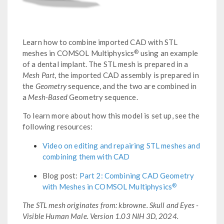
Learn how to combine imported CAD with STL
®
meshes in COMSOL Multiphysics
using an example
of a dental implant. The STL mesh is prepared in a
Mesh Part
, the imported CAD assembly is prepared in
the
Geometry
sequence, and the two are combined in
a
Mesh-Based
Geometry sequence.
To learn more about how this model is set up, see the
following resources:
Video on editing and repairing STL meshes and
combining them with CAD
Blog post:
Part 2: Combining CAD Geometry
®
with Meshes in COMSOL Multiphysics
The STL mesh originates from: kbrowne. Skull and Eyes -
Visible Human Male. Version 1.03 NIH 3D, 2024.