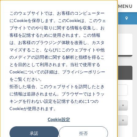
MENU
このウェブサイトでは、お客様のコンピューター
ログイン
お問い合わせ
にCookieを保存します。このCookieは、このウェ
ブサイトでのやり取りに関する情報を収集し、お
客様を記憶するために使用されます。この情報
アプリケーションギャラリ
は、お客様のブラウジング体験を改善し、カスタ
マイズすること、ならびにこのウェブサイトや他
のメディアの訪問者に関する解析と指標を得るこ
とを目的として利用されます。当社で使用する
Cookieについての詳細は、プライバシーポリシー
クイック検索
をご覧ください。
拒否した場合、このウェブサイトを訪問したとき
に情報は追跡されません。ブラウザーではトラッ
キングを行わない設定を記憶するために1つの
分野でフィルター
Cookieが使用されます。
Cookie設定
製品名で検索
承諾
拒否