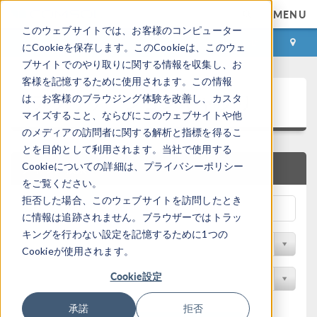
MENU
このウェブサイトでは、お客様のコンピューター
ログイン
お問い合わせ
にCookieを保存します。このCookieは、このウェ
ブサイトでのやり取りに関する情報を収集し、お
客様を記憶するために使用されます。この情報
アプリケーションギャラリ
は、お客様のブラウジング体験を改善し、カスタ
マイズすること、ならびにこのウェブサイトや他
のメディアの訪問者に関する解析と指標を得るこ
とを目的として利用されます。当社で使用する
Cookieについての詳細は、プライバシーポリシー
クイック検索
をご覧ください。
拒否した場合、このウェブサイトを訪問したとき
に情報は追跡されません。ブラウザーではトラッ
キングを行わない設定を記憶するために1つの
分野でフィルター
Cookieが使用されます。
Cookie設定
製品名で検索
承諾
拒否