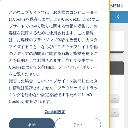
MENU
このウェブサイトでは、お客様のコンピューター
ログイン
お問い合わせ
にCookieを保存します。このCookieは、このウェ
ブサイトでのやり取りに関する情報を収集し、お
客様を記憶するために使用されます。この情報
アプリケーションギャラリ
は、お客様のブラウジング体験を改善し、カスタ
マイズすること、ならびにこのウェブサイトや他
のメディアの訪問者に関する解析と指標を得るこ
とを目的として利用されます。当社で使用する
Cookieについての詳細は、プライバシーポリシー
クイック検索
をご覧ください。
拒否した場合、このウェブサイトを訪問したとき
に情報は追跡されません。ブラウザーではトラッ
キングを行わない設定を記憶するために1つの
分野でフィルター
Cookieが使用されます。
Cookie設定
製品名で検索
承諾
拒否