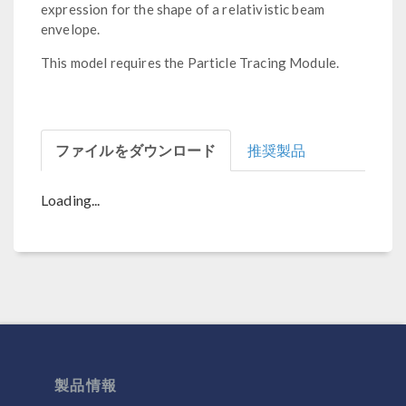
expression for the shape of a relativistic beam
envelope.
This model requires the Particle Tracing Module.
ファイルをダウンロード
推奨製品
Loading...
製品情報