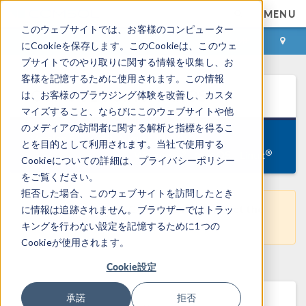
MENU
このウェブサイトでは、お客様のコンピューター
ログイン
お問い合わせ
にCookieを保存します。このCookieは、このウェ
ブサイトでのやり取りに関する情報を収集し、お
客様を記憶するために使用されます。この情報
COMSOL
5.3a
for
macOS
は、お客様のブラウジング体験を改善し、カスタ
マイズすること、ならびにこのウェブサイトや他
のメディアの訪問者に関する解析と指標を得るこ
Version 5.3.1.348, August 14, 2018
とを目的として利用されます。当社で使用する
macOS
®
®
Windows
Linux
Cookieについての詳細は、プライバシーポリシー
をご覧ください。
拒否した場合、このウェブサイトを訪問したとき
This is not the latest COMSOL version. Get the
に情報は追跡されません。ブラウザーではトラッ
most recent version
here
.
キングを行わない設定を記憶するために1つの
Cookieが使用されます。
Cookie設定
承諾
拒否