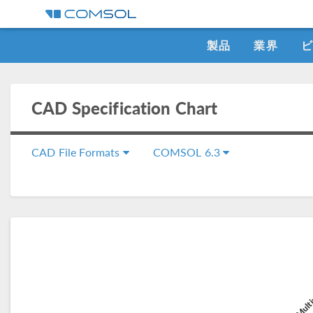
製品
業界
CAD Specification Chart
CAD File Formats
COMSOL 6.3
C
COMSOL Multi