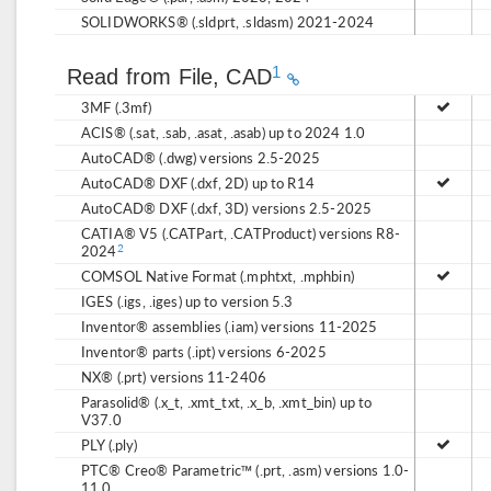
SOLIDWORKS® (.sldprt, .sldasm) 2021-2024
1
Read from File, CAD
3MF (.3mf)
ACIS® (.sat, .sab, .asat, .asab) up to 2024 1.0
AutoCAD® (.dwg) versions 2.5-2025
AutoCAD® DXF (.dxf, 2D) up to R14
AutoCAD® DXF (.dxf, 3D) versions 2.5-2025
CATIA® V5 (.CATPart, .CATProduct) versions R8-
2024
2
COMSOL Native Format (.mphtxt, .mphbin)
IGES (.igs, .iges) up to version 5.3
Inventor® assemblies (.iam) versions 11-2025
Inventor® parts (.ipt) versions 6-2025
NX® (.prt) versions 11-2406
Parasolid® (.x_t, .xmt_txt, .x_b, .xmt_bin) up to
V37.0
PLY (.ply)
PTC® Creo® Parametric™ (.prt, .asm) versions 1.0-
11.0