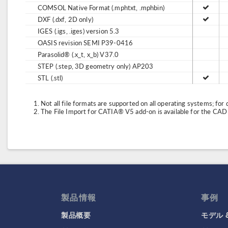
COMSOL Native Format (.mphtxt, .mphbin)
DXF (.dxf, 2D only)
IGES (.igs, .iges) version 5.3
OASIS revision SEMI P39-0416
Parasolid® (.x_t, x_b) V37.0
STEP (.step, 3D geometry only) AP203
STL (.stl)
Not all file formats are supported on all operating systems; for 
The File Import for CATIA® V5 add-on is available for the CA
製品情報
事例
製品概要
モデル 