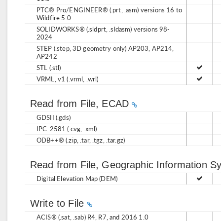
PTC® Pro/ENGINEER® (.prt, .asm) versions 16 to
Wildfire 5.0
SOLIDWORKS® (.sldprt, .sldasm) versions 98-
2024
STEP (.step, 3D geometry only) AP203, AP214,
AP242
STL (.stl)
VRML, v1 (.vrml, .wrl)
Read from File, ECAD
GDSII (.gds)
IPC-2581 (.cvg, .xml)
ODB++® (.zip, .tar, .tgz, .tar.gz)
Read from File, Geographic Information 
Digital Elevation Map (DEM)
Write to File
ACIS® (.sat, .sab) R4, R7, and 2016 1.0