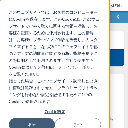
MENU
このウェブサイトでは、お客様のコンピューター
ログイン
お問い合わせ
にCookieを保存します。このCookieは、このウェ
ブサイトでのやり取りに関する情報を収集し、お
客様を記憶するために使用されます。この情報
COMSOL Runtime™
5.6
は、お客様のブラウジング体験を改善し、カスタ
マイズすること、ならびにこのウェブサイトや他
のメディアの訪問者に関する解析と指標を得るこ
Version 5.6.0.280, November 11, 2020
とを目的として利用されます。当社で使用する
Cookieについての詳細は、プライバシーポリシー
をご覧ください。
拒否した場合、このウェブサイトを訪問したとき
To download COMSOL Runtime™, please log into
に情報は追跡されません。ブラウザーではトラッ
your COMSOL Access account. You will need an
キングを行わない設定を記憶するために1つの
on-subscription COMSOL Compiler license
Cookieが使用されます。
attached to your COMSOL Access account.
Cookie設定
If you do not yet have a COMSOL Access account,
承諾
拒否
please
create one now
.