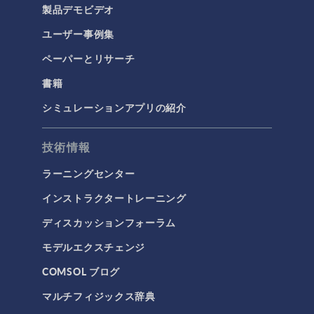
製品デモビデオ
COMSOL 5.6 Update 1
(5.6.0.341)
ユーザー事例集
COMSOL 5.6
(5.6.0.280)
ペーパーとリサーチ
COMSOL 5.6 Pre-Release 1
(5.6.0.249)
書籍
シミュレーションアプリの紹介
COMSOL 5.5 Update 3
(5.5.0.359)
COMSOL 5.5 Update 2
技術情報
(5.5.0.352)
COMSOL 5.5 Update 1
ラーニングセンター
(5.5.0.306)
インストラクタートレーニング
COMSOL 5.5
(5.5.0.292)
ディスカッションフォーラム
モデルエクスチェンジ
COMSOL ブログ
マルチフィジックス辞典