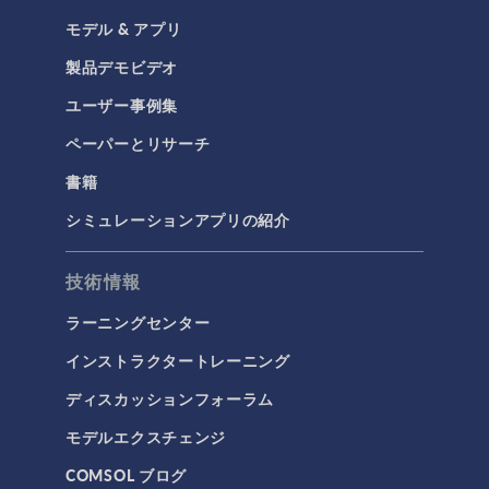
モデル & アプリ
COMSOL 5.6 Update 1
(5.6.0.341)
製品デモビデオ
COMSOL 5.6
(5.6.0.280)
ユーザー事例集
COMSOL 5.6 Pre-Release 1
(5.6.0.249)
ペーパーとリサーチ
書籍
COMSOL 5.5 Update 3
(5.5.0.359)
シミュレーションアプリの紹介
COMSOL 5.5 Update 2
(5.5.0.352)
COMSOL 5.5 Update 1
(5.5.0.306)
技術情報
COMSOL 5.5
(5.5.0.292)
ラーニングセンター
インストラクタートレーニング
ディスカッションフォーラム
モデルエクスチェンジ
COMSOL ブログ