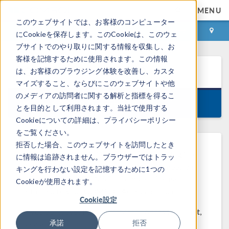
MENU
このウェブサイトでは、お客様のコンピューター
ログイン
お問い合わせ
にCookieを保存します。このCookieは、このウェ
ブサイトでのやり取りに関する情報を収集し、お
客様を記憶するために使用されます。この情報
COMSOL Runtime™
6.0
は、お客様のブラウジング体験を改善し、カスタ
マイズすること、ならびにこのウェブサイトや他
のメディアの訪問者に関する解析と指標を得るこ
Version 6.0.0.318, December 23, 2021
とを目的として利用されます。当社で使用する
Cookieについての詳細は、プライバシーポリシー
をご覧ください。
拒否した場合、このウェブサイトを訪問したとき
To download COMSOL Runtime™, please log into
に情報は追跡されません。ブラウザーではトラッ
your COMSOL Access account. You will need an
キングを行わない設定を記憶するために1つの
on-subscription COMSOL Compiler license
Cookieが使用されます。
attached to your COMSOL Access account.
Cookie設定
If you do not yet have a COMSOL Access account,
承諾
拒否
please
create one now
.