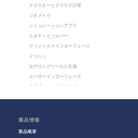
クラスターとクラウド計算
ジオメトリ
シミュレーションアプリ
スタディとソルバー
フィジックスインターフェース
メッシュ
モデリングツールと定義
ユーザーインターフェース
方程式ベースモデリング
最適化
材料
結果と可視化
製品情報
今日の科学
製品概要