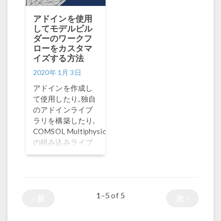
アドインを使用
してモデルビル
ダーのワークフ
ローをカスタマ
イズする方法
2020年 1月 3日
アドインを作成し
て使用したり, 独自
のアドインライブ
ラリを構築したり,
®
COMSOL Multiphysics
の組み込みライブ
ラリを使用したり
することで, モデル
ビルダーのワーク
フローをカスタマ
1–5
5
of
イズして効率化で
前
次
きます.