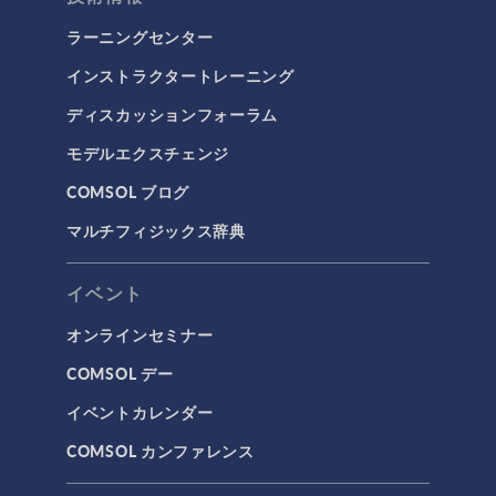
マイクロフルイディクス
ラーニングセンター
伝熱
インストラクタートレーニング
分子流
ディスカッションフォーラム
多孔質材料流れ
モデルエクスチェンジ
流体流れの粒子追跡
COMSOL ブログ
計算流体力学（CFD）
マルチフィジックス辞典
電磁気学
RF＆マイクロ波工学
イベント
プラズマ物理
オンラインセミナー
低周波電磁気学
COMSOL デー
光線光学
イベントカレンダー
半導体デバイス
COMSOL カンファレンス
波動光学
荷電粒子追跡