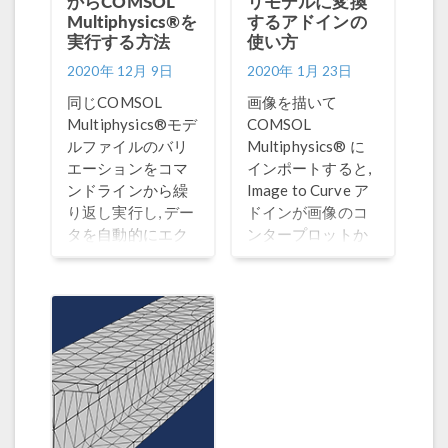
からCOMSOL
リモデルに変換
Multiphysics®を
するアドインの
実行する方法
使い方
2020年 12月 9日
2020年 1月 23日
同じCOMSOL
画像を描いて
Multiphysics®モデ
COMSOL
ルファイルのバリ
Multiphysics® に
エーションをコマ
インポートすると,
ンドラインから繰
Image to Curve ア
り返し実行し, デー
ドインが画像のコ
タを自動的にエク
ンタープロットか
スポートできるこ
ら補間曲線を作成
とをご存知です
してくれることを
か？
ご存知ですか？