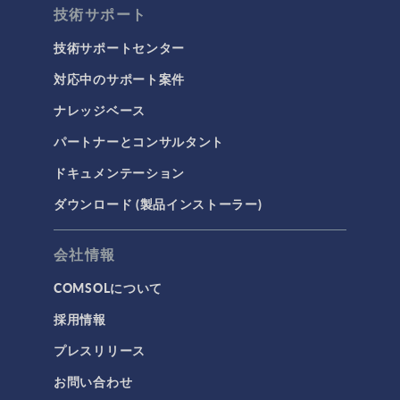
技術サポート
タグ
技術サポートセンター
対応中のサポート案件
ナレッジベース
3Dプリンティング
パートナーとコンサルタント
AC/DC モジュール
ドキュメンテーション
AC/DCモジュール
ダウンロード (製品インストーラー)
CAD インポートモジュール
CFD モジュール
会社情報
CFDモジュール
COMSOLについて
IoT
採用情報
MEMS モジュール
プレスリリース
MEMSモジュール
お問い合わせ
RF モジュール