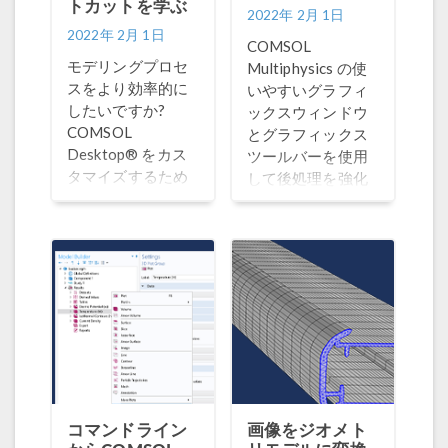
トカットを学ぶ
2022年 2月 1日
2022年 2月 1日
COMSOL
モデリングプロセ
Multiphysics の使
スをより効率的に
いやすいグラフィ
したいですか?
ックスウィンドウ
COMSOL
とグラフィックス
Desktop® をカス
ツールバーを使用
タマイズするため
して後処理を強化
のこれらのトリッ
する方法の概要を
クと, さまざまな便
説明します.
利なキーボードシ
ョートカットを確
認してください.
コマンドライン
画像をジオメト