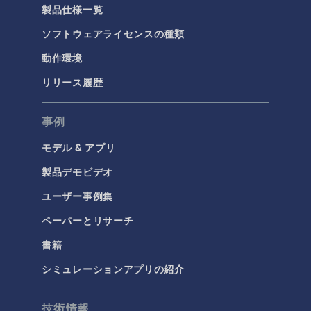
製品仕様一覧
化学
ソフトウェアライセンスの種類
バッテリデザイン
化学反応工学
動作環境
燃料電池＆電解槽
リリース履歴
腐食＆防食
事例
電気化学
モデル & アプリ
構造と音響
製品デモビデオ
MEMSと圧電デバイス
ユーザー事例集
材料モデル
ペーパーとリサーチ
構造ダイナミクス
構造力学
書籍
音響と振動
シミュレーションアプリの紹介
流体および熱
技術情報