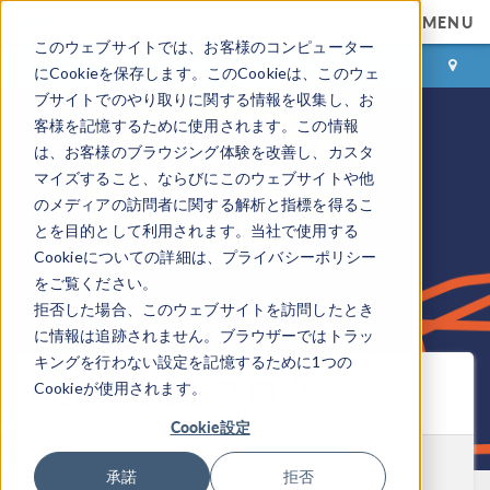
MENU
このウェブサイトでは、お客様のコンピューター
ログイン
お問い合わせ
にCookieを保存します。このCookieは、このウェ
ブサイトでのやり取りに関する情報を収集し、お
客様を記憶するために使用されます。この情報
は、お客様のブラウジング体験を改善し、カスタ
マイズすること、ならびにこのウェブサイトや他
のメディアの訪問者に関する解析と指標を得るこ
とを目的として利用されます。当社で使用する
Cookieについての詳細は、プライバシーポリシー
をご覧ください。
拒否した場合、このウェブサイトを訪問したとき
に情報は追跡されません。ブラウザーではトラッ
キングを行わない設定を記憶するために1つの
COMSOL ブログ
Cookieが使用されます。
Cookie設定
ページ当たり表示数:
承諾
拒否