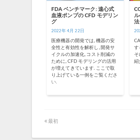
FDA ベンチマーク: 遠心式
C
血液ポンプの CFD モデリン
ル
グ
法
2022年 4月 22日
20
医療機器の開発では, 機器の安
C
全性と有効性を解析し, 開発サ
す
イクルの加速化, コスト削減の
そ
ために, CFD モデリングの活用
紹
が増えてきています. ここで取
り上げている一例をご覧くださ
い.
最初