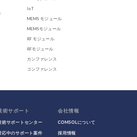
IoT
学
MEMS モジュール
MEMSモジュール
RF モジュール
RFモジュール
カンファレンス
コンファレンス
シリコンフォトニクス
スポーツの物理
バイオエンジニアリング
バッテリデザインモジュール
技術サポート
会社情報
ビデオ
技術サポートセンター
COMSOLについて
フードサイエンス
対応中のサポート案件
採用情報