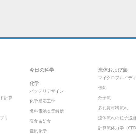
今日の科学
流体および熱
マイクロフルイデ
化学
伝熱
バッテリデザイン
ド計算
分子流
化学反応工学
多孔質材料流れ
燃料電池＆電解槽
プリ
流体流れの粒子追
腐食＆防食
計算流体力学（CF
電気化学