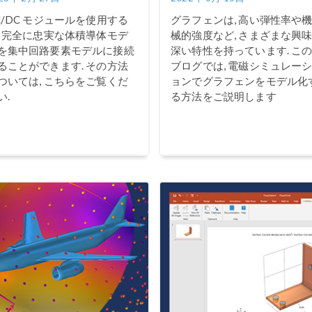
C/DC モジュールを使用する
グラフェンは, 高い弾性率や
, 完全に忠実な体積導体モデ
械的強度など, さまざまな興
を集中回路要素モデルに接続
深い特性を持っています. こ
ることができます. その方法
ブログでは, 電磁シミュレー
ついては, こちらをご覧くだ
ョンでグラフェンをモデル化
い.
る方法をご説明します