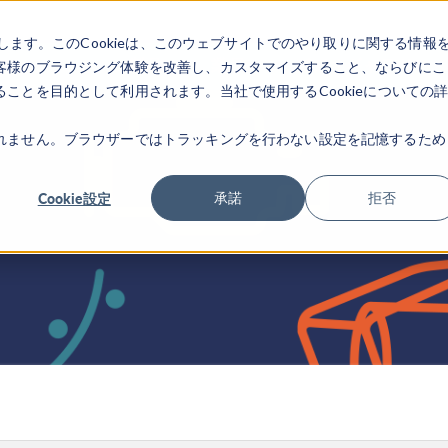
します。このCookieは、このウェブサイトでのやり取りに関する情報
製品
業界
ビデオギャラリ
客様のブラウジング体験を改善し、カスタマイズすること、ならびにこ
ことを目的として利用されます。当社で使用するCookieについての
れません。ブラウザーではトラッキングを行わない設定を記憶するため
Cookie設定
承諾
拒否