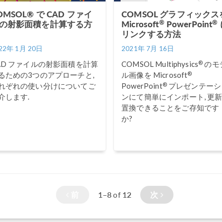
OMSOL® で CAD ファイ
COMSOL グラフィックス
®
®
の射影面積を計算する方
Microsoft
PowerPoint
リンクする方法
22年 1月 20日
2021年 7月 16日
®
AD ファイルの射影面積を計算
COMSOL Multiphysics
のモ
®
るための3つのアプローチと,
ル画像を Microsoft
®
れぞれの使い分けについてご
PowerPoint
プレゼンテーシ
介します.
ンにて簡単にインポート, 更新
置換できることをご存知です
か?
前
1–8
12
次
of