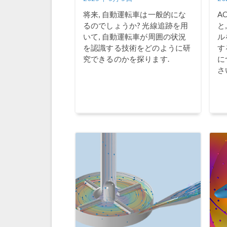
将来, 自動運転車は一般的にな
A
るのでしょうか? 光線追跡を用
と
いて, 自動運転車が周囲の状況
ル
を認識する技術をどのように研
す
究できるのかを探ります.
に
さ