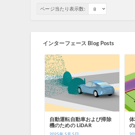
ページ当たり表示数:
インターフェース Blog Posts
自動運転自動車および掃除
体
機のための LiDAR
の
2025年 5月 5日
20