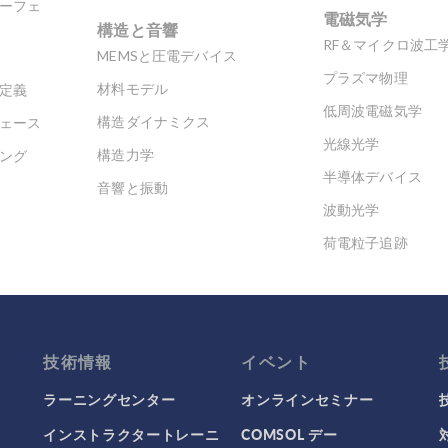
ーフェ
電磁気学
構造と音響
RF＆マイクロ波工
MEMSと圧電デバイス
プラズマ物理
材料モデル
定義
低周波電磁気学
構造ダイナミクス
ェース
光線光学
構造力学
ング
半導体デバイス
音響と振動
波動光学
荷電粒子追跡
技術情報
イベント
ラーニングセンター
オンラインセミナー
インストラクタートレーニ
COMSOL デー