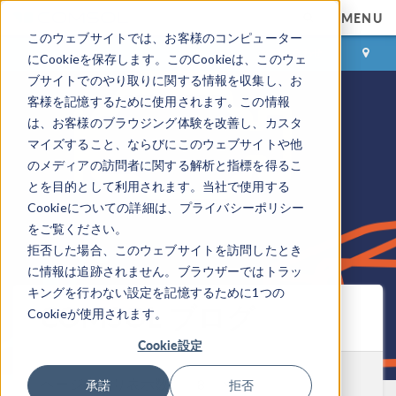
MENU
このウェブサイトでは、お客様のコンピューター
ログイン
お問い合わせ
にCookieを保存します。このCookieは、このウェ
ブサイトでのやり取りに関する情報を収集し、お
客様を記憶するために使用されます。この情報
は、お客様のブラウジング体験を改善し、カスタ
マイズすること、ならびにこのウェブサイトや他
のメディアの訪問者に関する解析と指標を得るこ
とを目的として利用されます。当社で使用する
Cookieについての詳細は、プライバシーポリシー
をご覧ください。
拒否した場合、このウェブサイトを訪問したとき
に情報は追跡されません。ブラウザーではトラッ
キングを行わない設定を記憶するために1つの
COMSOL ブログ
Cookieが使用されます。
Cookie設定
ページ当たり表示数:
承諾
拒否