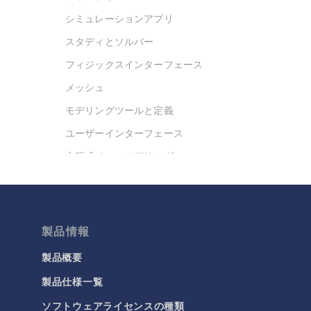
シミュレーションアプリ
スタディとソルバー
フィジックスインターフェース
メッシュ
モデリングツールと定義
ユーザーインターフェース
方程式ベースモデリング
最適化
材料
結果と可視化
製品情報
今日の科学
製品概要
製品仕様一覧
化学
ソフトウェアライセンスの種類
バッテリデザイン