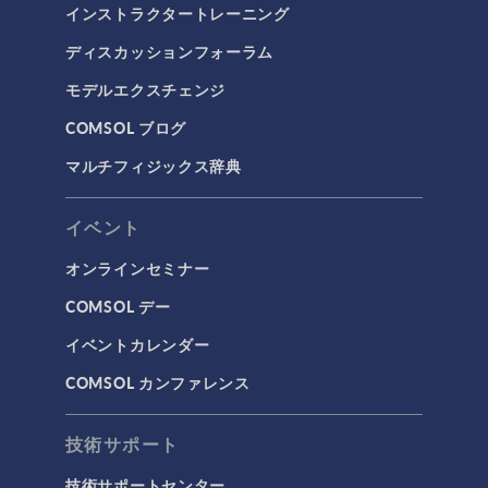
インストラクタートレーニング
分子流
ディスカッションフォーラム
多孔質材料流れ
モデルエクスチェンジ
流体流れの粒子追跡
COMSOL ブログ
計算流体力学（CFD）
マルチフィジックス辞典
電磁気学
RF＆マイクロ波工学
イベント
プラズマ物理
オンラインセミナー
低周波電磁気学
COMSOL デー
光線光学
イベントカレンダー
半導体デバイス
COMSOL カンファレンス
波動光学
荷電粒子追跡
技術サポート
タグ
技術サポートセンター