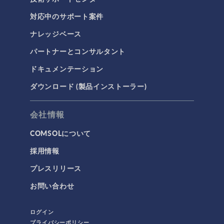
対応中のサポート案件
ナレッジベース
3Dプリンティング
パートナーとコンサルタント
AC/DC モジュール
ドキュメンテーション
AC/DCモジュール
ダウンロード (製品インストーラー)
CAD インポートモジュール
CFD モジュール
会社情報
CFDモジュール
COMSOLについて
IoT
採用情報
MEMS モジュール
プレスリリース
MEMSモジュール
お問い合わせ
RF モジュール
RFモジュール
ログイン
カンファレンス
プライバシーポリシー