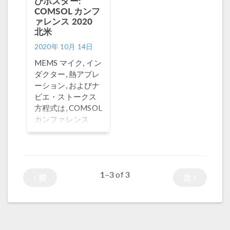
びポスター:
COMSOL カンフ
ァレンス 2020
北米
2020年 10月 14日
MEMS マイク, イン
ダクター, 熱アブレ
ーション, およびナ
ビエ・ストークス
方程式は, COMSOL
カンファレンス
2020 北米のトップ
論文やポスターで
取り上げられたト
ピックのほんの一
1–3
3
of
部です.
前
次