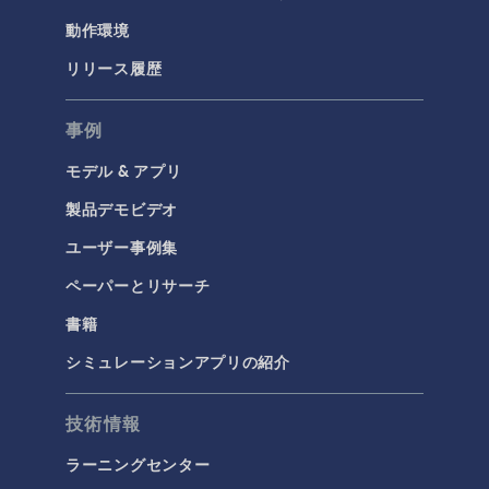
化学反応工学
動作環境
燃料電池＆電解槽
リリース履歴
腐食＆防食
事例
電気化学
モデル & アプリ
構造と音響
製品デモビデオ
MEMSと圧電デバイス
ユーザー事例集
材料モデル
ペーパーとリサーチ
構造ダイナミクス
構造力学
書籍
音響と振動
シミュレーションアプリの紹介
流体および熱
技術情報
マイクロフルイディクス
ラーニングセンター
伝熱