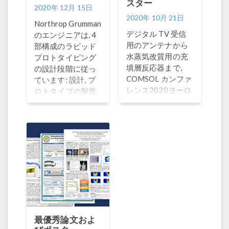
スター
2020年 12月 15日
2020年 10月 21日
Northrop Grumman
デジタル TV 受信
のエンジニアは, 4
用のアンテナから
部構成のラピッド
水蒸気改質用の充
プロトタイピング
填層反応器まで,
の設計段階に従っ
COMSOL カンファ
ています: 設計, プ
レンス2020ヨーロ
ロトタイプの製造,
ッパの最優秀論文
テストと設計の検
賞および最優秀ポ
証, そして最終設計
スター賞受賞者9名
の製造です.
は, さまざまなトピ
ックを取り上げて
います.
最優秀論文およ