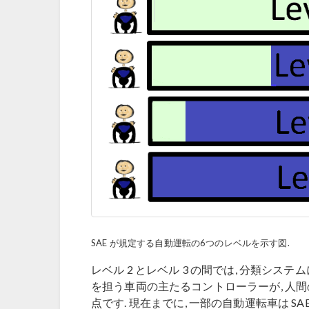
SAE が規定する自動運転の6つのレベルを示す図.
レベル 2 とレベル 3 の間では, 分類システ
を担う車両の主たるコントローラーが, 人
点です. 現在までに, 一部の自動運転車は SA