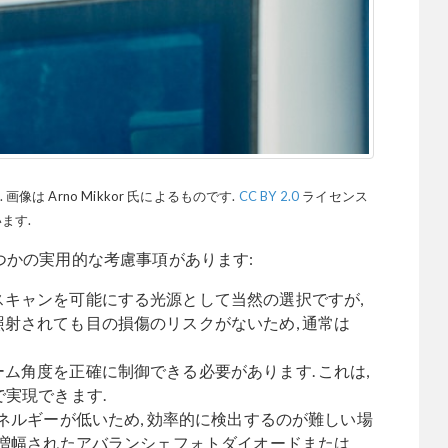
 Arno Mikkor 氏によるものです.
CC BY 2.0
ライセンス
ます.
 いくつかの実用的な考慮事項があります:
スキャンを可能にする光源として当然の選択ですが,
照射されても目の損傷のリスクがないため, 通常は
ーム角度を正確に制御できる必要があります. これは,
で実現できます.
エネルギーが低いため, 効率的に検出するのが難しい場
前段増幅されたアバランシェフォトダイオードまたは