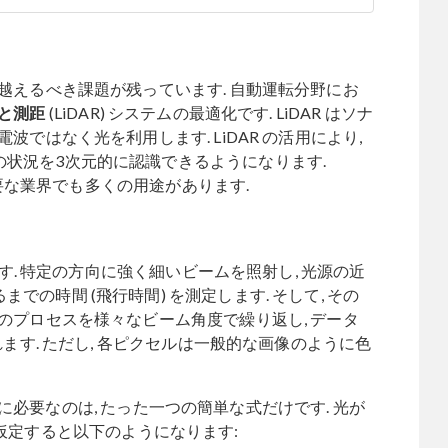
越えるべき課題が残っています. 自動運転分野にお
と測距
(LiDAR) システムの最適化です. LiDAR はソナ
波ではなく光を利用します. LiDAR の活用により,
状況を3次元的に認識できるようになります.
が必要な業界でも多くの用途があります.
です. 特定の方向に強く細いビームを照射し, 光源の近
の時間 (飛行時間) を測定します. そして, その
のプロセスを様々なビーム角度で繰り返し, データ
れます. ただし, 各ピクセルは一般的な画像のように色
必要なのは, たった一つの簡単な式だけです. 光が
仮定すると以下のようになります: