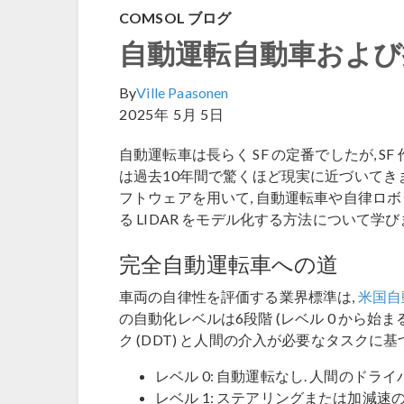
COMSOL ブログ
自動運転自動車および掃
By
Ville Paasonen
2025年 5月 5日
自動運転車は長らく SF の定番でしたが, S
は過去10年間で驚くほど現実に近づいてきました. 
フトウェアを用いて, 自動運転車や自律ロ
る LIDAR をモデル化する方法について学び
完全自動運転車への道
車両の自律性を評価する業界標準は,
米国自動
の自動化レベルは6段階 (レベル 0 から始
ク (DDT) と人間の介入が必要なタスクに
レベル 0: 自動運転なし. 人間のドラ
レベル 1: ステアリングまたは加減速の