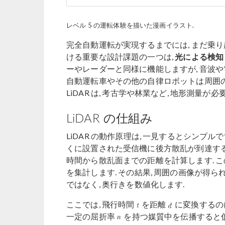
レベル 5 の運転体験を描いた漫画イラスト.
完全自動運転が実現するまでには, まだ乗り
ける重要な設計課題の一つは,
光による検知
ーやレーダーと同様に機能しますが, 音波や電
自動運転車やその他の自律ロボットは周囲の
LiDAR は, 考古学や林業など, 地形測量
LiDAR の仕組み
LiDAR の動作原理は, 一見するとシンプル
くに設置された受信機に後方散乱が到達するまで
時間から散乱面までの距離を計算します. こ
を集計します. その結果, 周囲の画像が得ら
ではなく, 奥行きを数値化します.
ここでは, 飛行時間
を距離
に変換するのに
一定の屈折率
を持つ媒質中を伝播すると