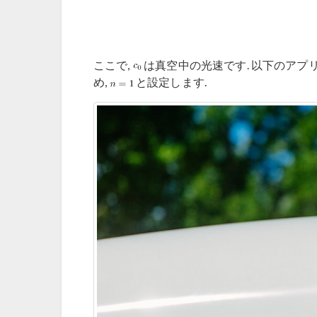
ここで,
は真空中の光速です. 以下のアプリケ
め,
と設定します.