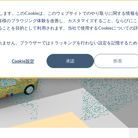
します。このCookieは、このウェブサイトでのやり取りに関する情報
製品
業界
ビデオギャラリ
客様のブラウジング体験を改善し、カスタマイズすること、ならびにこ
ことを目的として利用されます。当社で使用するCookieについての
れません。ブラウザーではトラッキングを行わない設定を記憶するため
Cookie設定
承諾
拒否