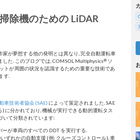
除機のための LiDAR
F 作家が夢想する他の発明とは異なり, 完全自動運転車
®
このブログでは, COMSOL Multiphysics
ソ
ボットが周囲の状況を認識するための重要な技術であ
ます.
車技術者協会 (SAE)
によって策定されました. SAE
まる) に分かれており, 機械が実行できる動的運転タス
基づいて分類されています:
イバーが車両のすべての DDT を実行する.
いずれかの自動支援 (例: クルーズコントロール). 車