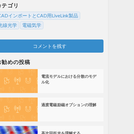
カテゴリ
CADインポートとCAD用LiveLink製品
光線光学
電磁気学
コメントを残す
お勧めの投稿
電流モデルにおける分散のモデ
ル化
過渡電磁励磁オプションの理解
高次回折光を理解する