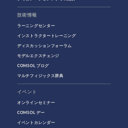
流体および熱
技術情報
マイクロフルイディクス
ラーニングセンター
伝熱
インストラクタートレーニング
分子流
ディスカッションフォーラム
多孔質材料流れ
モデルエクスチェンジ
流体流れの粒子追跡
COMSOL ブログ
計算流体力学（CFD）
マルチフィジックス辞典
電磁気学
RF＆マイクロ波工学
イベント
プラズマ物理
オンラインセミナー
低周波電磁気学
COMSOL デー
光線光学
イベントカレンダー
半導体デバイス