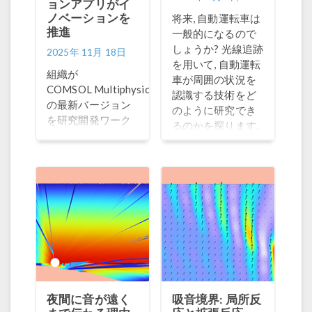
ョンアプリがイ
ノベーションを
将来, 自動運転車は
推進
一般的になるので
しょうか? 光線追跡
2025年 11月 18日
を用いて, 自動運転
組織が
車が周囲の状況を
®
COMSOL Multiphysics
認識する技術をど
の最新バージョン
のように研究でき
を研究開発ワーク
るのかを探ります.
フローの一部にす
ることを検討すべ
き理由をご覧くだ
さい.
夜間に音が遠く
吸音境界: 局所反