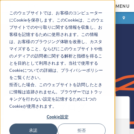
MENU
このウェブサイトでは、お客様のコンピューター
ログイン
お問い合わせ
にCookieを保存します。このCookieは、このウェ
ブサイトでのやり取りに関する情報を収集し、お
客様を記憶するために使用されます。この情報
は、お客様のブラウジング体験を改善し、カスタ
マイズすること、ならびにこのウェブサイトや他
のメディアの訪問者に関する解析と指標を得るこ
とを目的として利用されます。当社で使用する
Cookieについての詳細は、プライバシーポリシー
をご覧ください。
拒否した場合、このウェブサイトを訪問したとき
に情報は追跡されません。ブラウザーではトラッ
キングを行わない設定を記憶するために1つの
COMSOL ブログ
Cookieが使用されます。
Cookie設定
ページ当たり表示数:
承諾
拒否