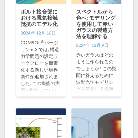
ボルト接合部に
スペクトルから
おける電気接触
色へ: モデリング
抵抗のモデル化
を使用して赤い
ガラスの製造方
2024年 12月 16日
法を理解する
®
COMSOL
バージ
2024年 12月 9日
ョン 6.3 では, 構造
赤いガラスはどの
力学問題の設定ワ
ように作られるの
ークフローを簡素
でしょうか? この疑
化する新しい境界
問に答えるために,
条件が追加されま
波動光学モデリン
した. この機能の実
グを使用して透過
際の動作について
スペクトルを調べ
は, こちらをご覧く
ます.
ださい.