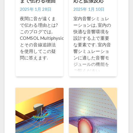
まで伝わる理由
応と拡張反応
2025年 1月 28日
2025年 1月 10日
夜間に音が遠くま
室内音響シミュレ
で伝わる理由とは?
ーションは, 室内の
このブログでは,
快適な音響環境を
®
COMSOL Multiphysics
設計する上で重要
とその音線追跡法
な要素です. 室内音
を使用してこの疑
響シミュレーショ
問に答えます.
ンに適した音響モ
ジュールの機能を
ご覧ください.