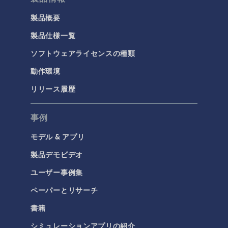
今日の科学
製品概要
製品仕様一覧
化学
ソフトウェアライセンスの種類
バッテリデザイン
化学反応工学
動作環境
燃料電池＆電解槽
リリース履歴
腐食＆防食
事例
電気化学
モデル & アプリ
構造と音響
製品デモビデオ
MEMSと圧電デバイス
ユーザー事例集
材料モデル
ペーパーとリサーチ
構造ダイナミクス
構造力学
書籍
音響と振動
シミュレーションアプリの紹介