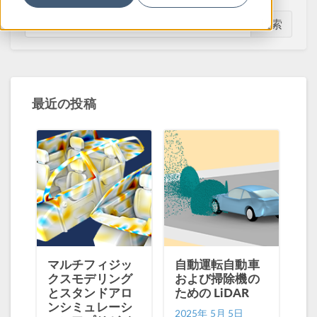
検索
最近の投稿
マルチフィジッ
自動運転自動車
クスモデリング
および掃除機の
とスタンドアロ
ための LiDAR
ンシミュレーシ
2025年 5月 5日