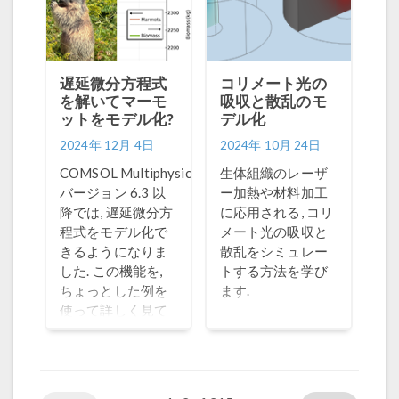
遅延微分方程式
コリメート光の
を解いてマーモ
吸収と散乱のモ
ットをモデル化?
デル化
2024年 12月 4日
2024年 10月 24日
®
COMSOL Multiphysics
生体組織のレーザ
バージョン 6.3 以
ー加熱や材料加工
降では, 遅延微分方
に応用される, コリ
程式をモデル化で
メート光の吸収と
きるようになりま
散乱をシミュレー
した. この機能を,
トする方法を学び
ちょっとした例を
ます.
使って詳しく見て
みましょう.