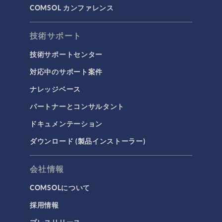
COMSOL カンファレンス
波動光学
荷電粒子追跡
技術サポート
タグ
技術サポートセンター
対応中のサポート案件
ナレッジベース
3Dプリンティング
パートナーとコンサルタント
AC/DC モジュール
ドキュメンテーション
AC/DCモジュール
ダウンロード (製品インストーラー)
CAD インポートモジュール
CFD モジュール
会社情報
CFDモジュール
COMSOLについて
IoT
採用情報
MEMS モジュール