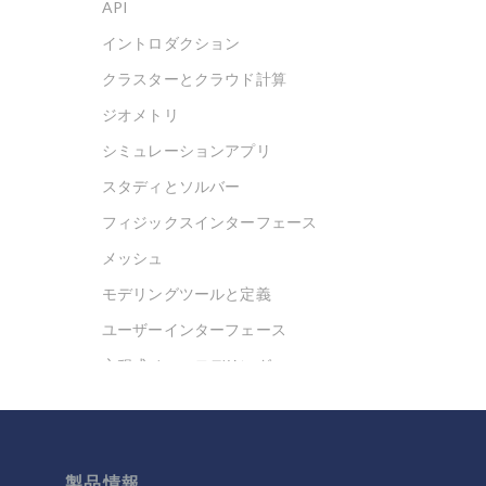
API
イントロダクション
クラスターとクラウド計算
ジオメトリ
シミュレーションアプリ
スタディとソルバー
フィジックスインターフェース
メッシュ
モデリングツールと定義
ユーザーインターフェース
方程式ベースモデリング
最適化
材料
結果と可視化
製品情報