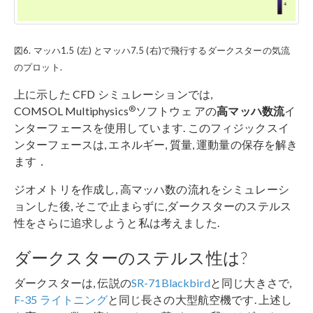
図6. マッハ1.5 (左) とマッハ7.5 (右)で飛行するダークスターの気流
のプロット.
上に示した CFD シミュレーションでは,
®
COMSOL Multiphysics
ソフトウェ アの
高マッハ数流
イ
ンターフェースを使用しています. このフィジックスイ
ンターフェースは, エネルギー, 質量, 運動量の保存を解き
ます．
ジオメトリを作成し, 高マッハ数の流れをシミュレーシ
ョンした後, そこで止まらずに,ダークスターのステルス
性をさらに追求しようと私は考えました.
ダークスターのステルス性は?
ダークスターは, 伝説の
SR-71Blackbird
と同じ大きさで,
F-35 ライトニング
と同じ長さの大型航空機です. 上述し