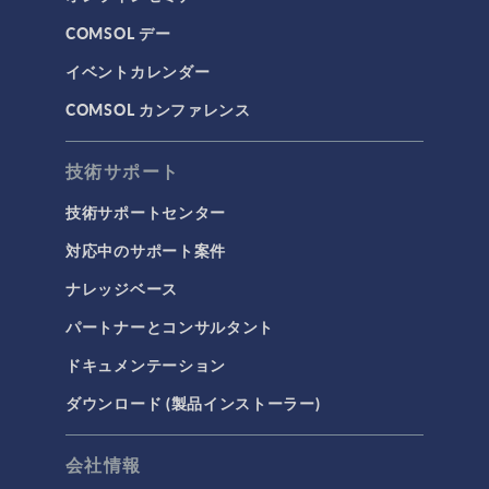
低周波電磁気学
COMSOL デー
光線光学
イベントカレンダー
半導体デバイス
COMSOL カンファレンス
波動光学
荷電粒子追跡
技術サポート
タグ
技術サポートセンター
対応中のサポート案件
ナレッジベース
3Dプリンティング
パートナーとコンサルタント
AC/DC モジュール
ドキュメンテーション
AC/DCモジュール
ダウンロード (製品インストーラー)
CAD インポートモジュール
CFD モジュール
会社情報
CFDモジュール