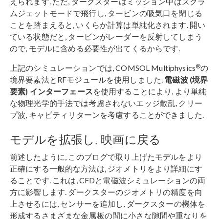
えられます. ただ, ダークスターはミッション中はスクラ
ムジェットモードで飛行し, タービンの吸気口を閉じる
ことを踏まえると, いくらか計算は単純化されます. 開い
ている状態だと, タービンがレーダーを反射してしまう
ので, モデルに含める必要性が出てくるからです.
®
上記のシミュレーションでは, COMSOL Multiphysics
の
境界要素法とRFモジュールを使用しました.
電磁波 (境界
要素) インターフェース
を使用することにより, より単純
な物理光学的手法では考慮されないエッジ散乱, クリー
プ波, キャビティリターンを考慮することができました.
モデルを拡張し, 映画に戻る
前述したように, このブログで取り上げたモデルをより
正確にする一般的な方法は, ジオメトリをより詳細にす
ることです. これは, CFDと電磁波シミュレーションの両
方に影響します. ダークスターのジオメトリの精度を向
上させるには, センサーを追加し, ダークスターの機体を
形成するさまざまな金属板の間に小さな隙間や重なりを