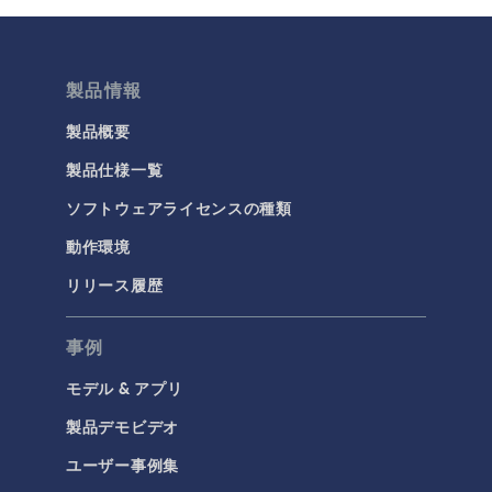
最適化
材料
結果と可視化
製品情報
今日の科学
製品概要
製品仕様一覧
化学
ソフトウェアライセンスの種類
バッテリデザイン
化学反応工学
動作環境
燃料電池＆電解槽
リリース履歴
腐食＆防食
事例
電気化学
モデル & アプリ
構造と音響
製品デモビデオ
MEMSと圧電デバイス
ユーザー事例集
材料モデル