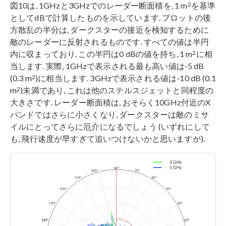
2
図10は, 1GHzと3GHzでのレーダー断面積を, 1 m
を基準
としてdBで計算したものを示しています. プロットの後
方散乱の半分は, ダークスターの接近を検知するために
敵のレーダーに反射されるものです. すべての値は半円
2
内に収まっており, この半円は0 dBの値を持ち, 1 m
に相
当します. 実際, 1GHzで表示される最も高い値は-5 dB
2
(0.3 m
)に相当します. 3GHzで表示される値は-10 dB (0.1
2
m
)未満であり, これは他のステルスジェットと同程度の
大きさです. レーダー断面積は, おそらく10GHz付近のX
バンドではさらに小さくなり, ダークスターは敵のミサ
イルにとってさらに厄介になるでしょう (いずれにして
も, 飛行速度が早すぎて追いつけないかと思いますが).