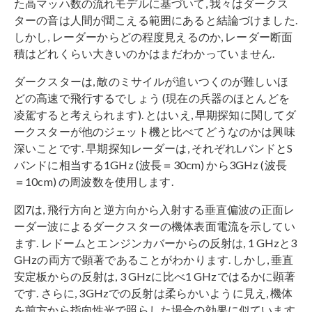
た高マッハ数の流れモデルに基づいて, 我々はダークス
ターの音は人間が聞こえる範囲にあると結論づけました.
しかし, レーダーからどの程度見えるのか, レーダー断面
積はどれくらい大きいのかはまだわかっていません.
ダークスターは, 敵のミサイルが追いつくのが難しいほ
どの高速で飛行するでしょう (現在の兵器のほとんどを
凌駕すると考えられます). とはいえ, 早期探知に関してダ
ークスターが他のジェット機と比べてどうなのかは興味
深いことです. 早期探知レーダーは, それぞれLバンドとS
バンドに相当する1GHz (波長＝30cm) から3GHz (波長
＝10cm) の周波数を使用します.
図7は, 飛行方向と逆方向から入射する垂直偏波の正面レ
ーダー波によるダークスターの機体表面電流を示してい
ます. レドームとエンジンカバーからの反射は, 1 GHzと3
GHzの両方で顕著であることがわかります. しかし, 垂直
安定板からの反射は, 3 GHzに比べ1 GHzではるかに顕著
です. さらに, 3GHzでの反射は柔らかいように見え, 機体
を前方から指向性光で照らした場合の効果に似ています.