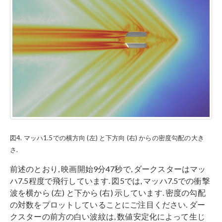
図4. マッハ1.5での横方向 (左) と下方向 (右) からの密度勾配の大き
さ.
前述のとおり, 映画開始9分47秒で, ダークスターはマッ
ハ7.5程度で飛行しています. 図5では, マッハ7.5での衝撃
波を横から (左) と下から (右) 示しています. 密度の勾配
の対数をプロットしていることにご注目ください. ダー
クスターの前方の白い波紋は, 数値安定化によって生じ