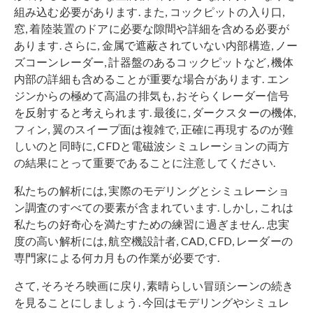
組み込む必要があります. また, コックピットの入り口,
窓, 着陸装置のドアに必要な隙間や詳細を含める必要が
あります. さらに, 金属で遮蔽されていない内部構造, ノー
ズコーンレーダー, 計器盤のあるコックピットなど, 機体
内部の詳細も含めることが重要な場合があります. エン
ジンからの極めて高温の排気も, おそらくレーダー信号
を反射すると考えられます. 最後に, ダークスターの機体,
フィン, 翼のスイープ面は複雑で, 正確に再現するのが難
しいのと同時に, CFDと電磁波シミュレーションの両方
の結果にとって重要であることに注意してください.
私たちの解析には, 実際のモデリングとシミュレーショ
ン調査のすべての要素が含まれています. しかし, これは
私たちの好奇心を満たすための練習に過ぎません. 忠実
度の高い解析には, 航空機設計者, CAD, CFD, レーダーの
専門家による何カ月もの作業が必要です.
さて, そろそろ映画に戻り, 素晴らしい冒頭シーンの続き
を見ることにしましょう. 今回はモデリングやシミュレ