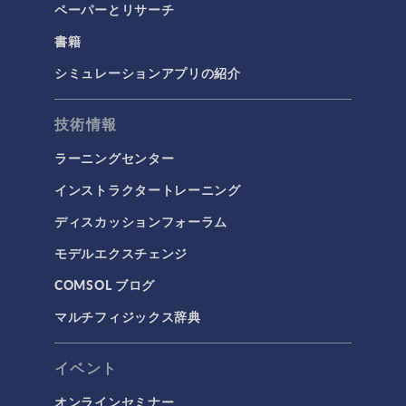
ペーパーとリサーチ
構造ダイナミクス
書籍
構造力学
音響と振動
シミュレーションアプリの紹介
流体および熱
技術情報
マイクロフルイディクス
ラーニングセンター
伝熱
インストラクタートレーニング
分子流
ディスカッションフォーラム
多孔質材料流れ
モデルエクスチェンジ
流体流れの粒子追跡
COMSOL ブログ
計算流体力学（CFD）
マルチフィジックス辞典
電磁気学
RF＆マイクロ波工学
イベント
プラズマ物理
オンラインセミナー