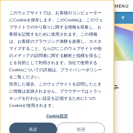
MENU
このウェブサイトでは、お客様のコンピューター
ログイン
お問い合わせ
にCookieを保存します。このCookieは、このウェ
ブサイトでのやり取りに関する情報を収集し、お
客様を記憶するために使用されます。この情報
は、お客様のブラウジング体験を改善し、カスタ
マイズすること、ならびにこのウェブサイトや他
のメディアの訪問者に関する解析と指標を得るこ
とを目的として利用されます。当社で使用する
Cookieについての詳細は、プライバシーポリシー
COMSOL ブログ
をご覧ください。
拒否した場合、このウェブサイトを訪問したとき
ダークスターの速度とステ
に情報は追跡されません。ブラウザーではトラッ
ルス性のモデリング
キングを行わない設定を記憶するために1つの
Cookieが使用されます。
By
Ed Fontes
Cookie設定
2024年 3月 28日
承諾
拒否