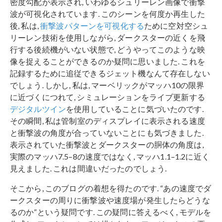
密度勾配が表示され, いわゆるシュリーレン画像で衝撃
波が可視化されています. このシーンを何度か再生した
後, 私は,
衝撃波パターンを可視化する
ために空対空シュ
リーレン技術を使用しながら, ダークスターの近くを飛
行する後続機がいない状態で, どうやってこのような映
像を捉えることができるのか疑問に思いました. これを
記録するために追従できるジェット機なんて存在しない
でしょう. しかし, 私は, マーベリックがマッハ10の限界
に近づくにつれて, シミュレーションをライブ更新する
デジタルツイン
を使用していることに気づいたのです.
その瞬間, 私は管制室のディスプレイに表示される速度
と衝撃波の角度が合っていないことにも気づきました.
表示されていた衝撃波とダークスターの胴体の角度は,
実際のマッハ7.5–8の速度ではなく, マッハ1.1–1.2に近く
見えました. これは間違いだったのでしょう.
そこから, このブログの着想を得たのです. “あの速度でダ
ークスターの周りに衝撃波や速度場が発生したらどうな
るのか”という疑問です. この疑問に答えるべく, モデルを