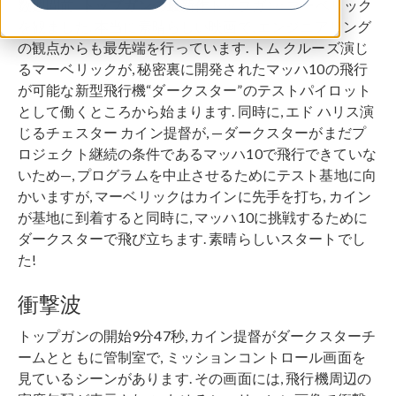
数週間前,
トップガンの最新作
トップガン: マーベリック
を観ました. 本当に素晴らしい映画で, エンジニアリング
の観点からも最先端を行っています. トム クルーズ演じ
るマーベリックが, 秘密裏に開発されたマッハ10の飛行
が可能な新型飛行機“ダークスター”のテストパイロット
として働くところから始まります. 同時に, エド ハリス演
じるチェスター カイン提督が, —ダークスターがまだプ
ロジェクト継続の条件であるマッハ10で飛行できていな
いため—, プログラムを中止させるためにテスト基地に向
かいますが, マーベリックはカインに先手を打ち, カイン
が基地に到着すると同時に, マッハ10に挑戦するために
ダークスターで飛び立ちます. 素晴らしいスタートでし
た!
衝撃波
トップガンの開始9分47秒, カイン提督がダークスターチ
ームとともに管制室で, ミッションコントロール画面を
見ているシーンがあります. その画面には, 飛行機周辺の