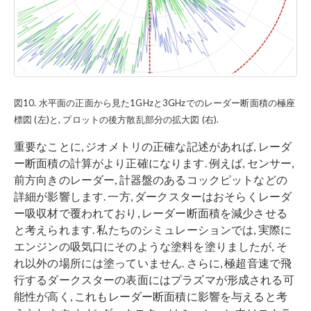
図10. 水平面の正面から見た1GHzと3GHzでのレーダー断面積の極座
標図 (左)と, プロットの後方散乱部分の拡大図 (右).
重要なことに, ジオメトリの正確な記述があれば, レーダ
ー断面積の計算がより正確になります. 例えば, センサー,
前方向きのレーダー, 計器盤のあるコックピットなどの
詳細が影響します. 一方, ダークスターはおそらくレーダ
ー吸収材で覆われており, レーダー断面積を減少させる
と考えられます. 私たちのシミュレーションでは, 実際に
エンジンの吸気口にそのような塗料を塗りましたが, そ
れ以外の場所には塗っていません. さらに, 極超音速で飛
行するダークスターの表面にはプラズマが形成される可
能性が高く, これもレーダー断面積に影響を与えると考